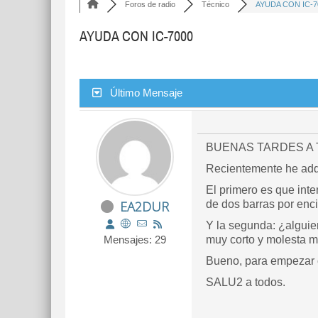
Foros de radio
Técnico
AYUDA CON IC-7
AYUDA CON IC-7000
Último Mensaje
BUENAS TARDES A 
Recientemente he adq
El primero es que inte
EA2DUR
de dos barras por en
Y la segunda: ¿alguien
Mensajes: 29
muy corto y molesta m
Bueno, para empezar c
SALU2 a todos.