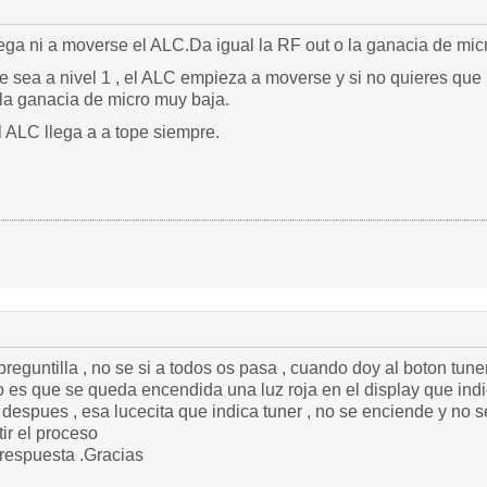
lega ni a moverse el ALC.Da igual la RF out o la ganacia de mic
e sea a nivel 1 , el ALC empieza a moverse y si no quieres que 
la ganacia de micro muy baja.
 ALC llega a a tope siempre.
preguntilla , no se si a todos os pasa , cuando doy al boton tun
o es que se queda encendida una luz roja en el display que ind
despues , esa lucecita que indica tuner , no se enciende y no s
ir el proceso
respuesta .Gracias