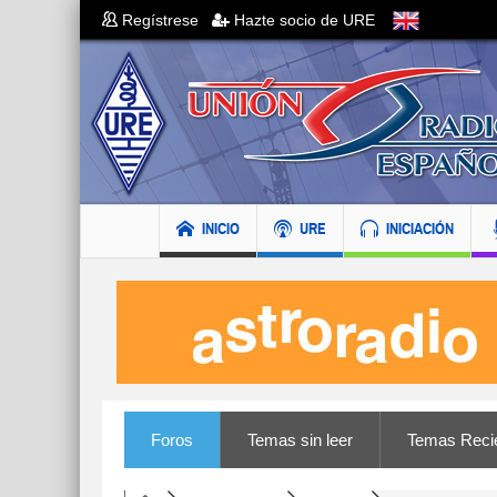
Regístrese
Hazte socio de URE
INICIO
URE
INICIACIÓN
Foros
Temas sin leer
Temas Reci