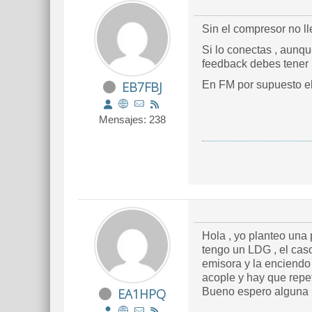
Sin el compresor no l
Si lo conectas , aunqu
feedback debes tener 
EB7FBJ
En FM por supuesto el
Mensajes: 238
Hola , yo planteo una 
tengo un LDG , el cas
emisora y la enciendo 
acople y hay que repet
EA1HPQ
Bueno espero alguna 