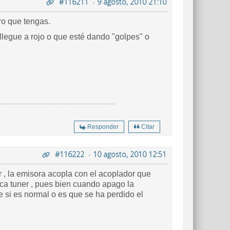
#116211
-
9 agosto, 2010 21:10
ro que tengas.
llegue a rojo o que esté dando "golpes" o
Responder
Citar
#116222
-
10 agosto, 2010 12:51
er , la emisora acopla con el acoplador que
ica tuner , pues bien cuando apago la
e si es normal o es que se ha perdido el