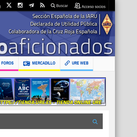
Buscar
Acceso socios
FOROS
MERCADILLO
URE WEB