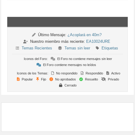
Último Mensaje:
¿Acoplará en 40m?
Nuestro miembro más reciente:
EA10024URE
Temas Recientes
Temas sin leer
Etiquetas
Iconos del Foro:
El Foro no contiene mensajes sin leer
El Foro contiene mensajes no leídos
Iconos de los Temas:
No respondido
Respondido
Activo
Popular
Fijo
No aprobados
Resuelto
Privado
Cerrado