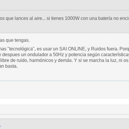
s que lances al aire... si tienes 1000W con una batería no encie
as que tengas.
as "tecnológica", es usar un SAI ONLINE, y Ruidos fuera. Porq
y despues un ondulador a 50Hz y potencia según características y
 libre de ruido, harmónicos y demás. Y si se marcha la luz, ni o
an basta.
o