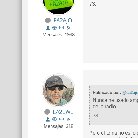
73.
EA2AJO
Mensajes: 1948
Publicado por:
@ea2aj
Nunca he usado ampli
de la radio.
EA2EWL
73.
Mensajes: 318
Pero el tema no es lo 