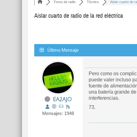
Foros de radio
Técnico
Aislar cuarto de ra
Aislar cuarto de radio de la red eléctrica
Último Mensaje
Pero como os complicai
puede valer incluso p
fuente de alimentació
una batería grande de
EA2AJO
interferencias.
73.
Mensajes: 1948