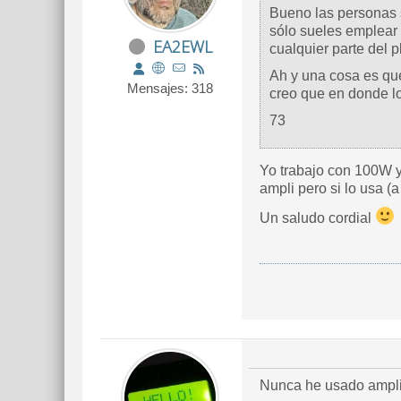
Bueno las personas 
sólo sueles emplea
EA2EWL
cualquier parte del p
Ah y una cosa es que
Mensajes: 318
creo que en donde lo
73
Yo trabajo con 100W y
ampli pero si lo usa (a
Un saludo cordial
Nunca he usado amplifi