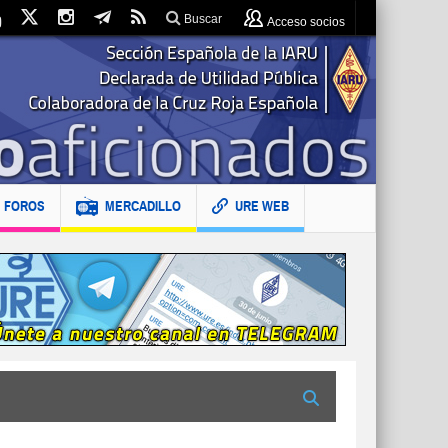
Buscar
Acceso socios
FOROS
MERCADILLO
URE WEB