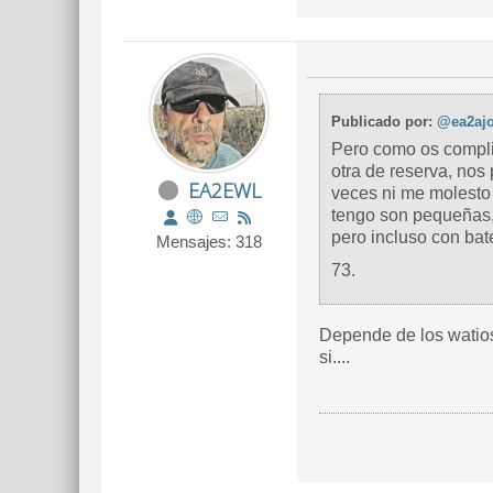
Publicado por:
@ea2aj
Pero como os complica
otra de reserva, no
EA2EWL
veces ni me molesto 
tengo son pequeñas,
pero incluso con bate
Mensajes: 318
73.
Depende de los watios 
si....