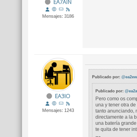
EA7AIN
Mensajes: 3186
Publicado por:
@ea2ew
Publicado por:
@ea2a
EA3IO
Pero como os compli
una y tener otra d
Mensajes: 1243
tanto anunciando, 
directamente a la 
una batería grand
te quita de tener in