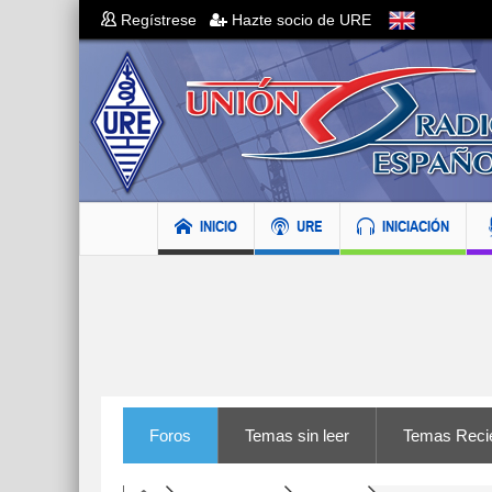
Regístrese
Hazte socio de URE
INICIO
URE
INICIACIÓN
Foros
Temas sin leer
Temas Reci