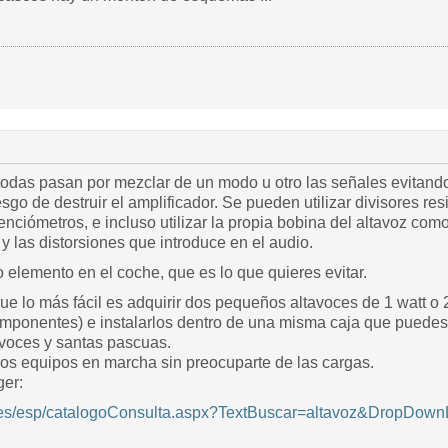
todas pasan por mezclar de un modo u otro las señales evitando 
esgo de destruir el amplificador. Se pueden utilizar divisores re
enciómetros, e incluso utilizar la propia bobina del altavoz c
y las distorsiones que introduce en el audio.
ro elemento en el coche, que es lo que quieres evitar.
que lo más fácil es adquirir dos pequeños altavoces de 1 watt o
omponentes) e instalarlos dentro de una misma caja que puedes 
avoces y santas pascuas.
dos equipos en marcha sin preocuparte de las cargas.
ger:
.es/esp/catalogoConsulta.aspx?TextBuscar=altavoz&DropDow