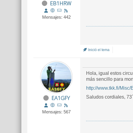
EB1HRW
Mensajes: 442
Inició el tema
Hola, igual estos circ
más sencillo para mon
http://www.tkk.fi/Misc/
EA1GFY
Saludos cordiales, 7
Mensajes: 567