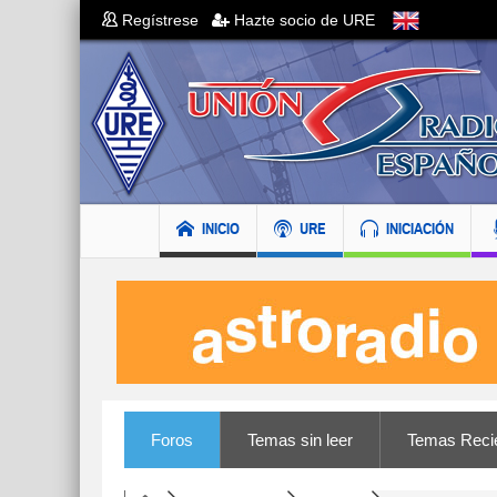
Regístrese
Hazte socio de URE
INICIO
URE
INICIACIÓN
Foros
Temas sin leer
Temas Reci