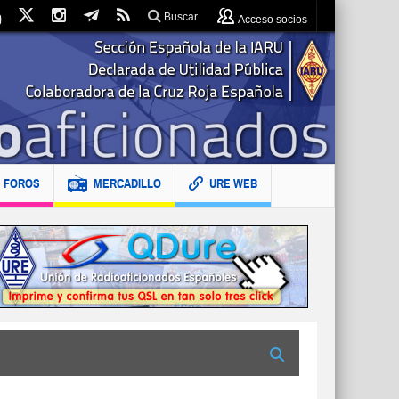
Buscar
Acceso socios
FOROS
MERCADILLO
URE WEB