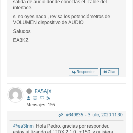
salida de audio donde conectas el cable del
interface.
si no oyes nada , revisa los potenciómetros de
VOLUMEN dispositivo de AUDIO.
Saludos
EA3KZ
Responder
Citar
EA5AJX
Mensajes: 195
#349836
-
3 julio, 2020 11:30
@ea3fnm
Hola Pedro, gracias por responder,
estoy utilizando el JTDX 2.1.0. rc150, y quisiera