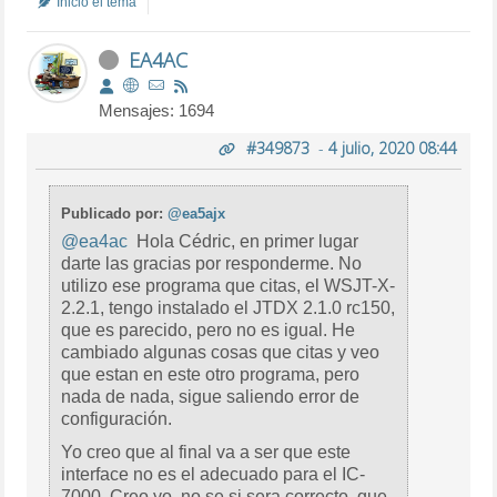
Inició el tema
EA4AC
Mensajes: 1694
#349873
-
4 julio, 2020 08:44
Publicado por:
@ea5ajx
@ea4ac
Hola Cédric, en primer lugar
darte las gracias por responderme. No
utilizo ese programa que citas, el WSJT-X-
2.2.1, tengo instalado el JTDX 2.1.0 rc150,
que es parecido, pero no es igual. He
cambiado algunas cosas que citas y veo
que estan en este otro programa, pero
nada de nada, sigue saliendo error de
configuración.
Yo creo que al final va a ser que este
interface no es el adecuado para el IC-
7000. Creo yo, no se si sera correcto, que