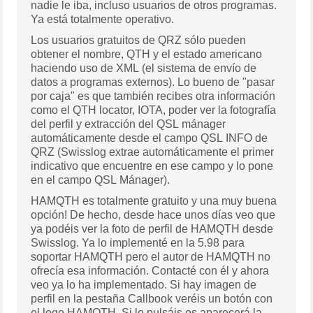
nadie le iba, incluso usuarios de otros programas.
Ya está totalmente operativo.
Los usuarios gratuitos de QRZ sólo pueden
obtener el nombre, QTH y el estado americano
haciendo uso de XML (el sistema de envío de
datos a programas externos). Lo bueno de "pasar
por caja" es que también recibes otra información
como el QTH locator, IOTA, poder ver la fotografía
del perfil y extracción del QSL mánager
automáticamente desde el campo QSL INFO de
QRZ (Swisslog extrae automáticamente el primer
indicativo que encuentre en ese campo y lo pone
en el campo QSL Mánager).
HAMQTH es totalmente gratuito y una muy buena
opción! De hecho, desde hace unos días veo que
ya podéis ver la foto de perfil de HAMQTH desde
Swisslog. Ya lo implementé en la 5.98 para
soportar HAMQTH pero el autor de HAMQTH no
ofrecía esa información. Contacté con él y ahora
veo ya lo ha implementado. Si hay imagen de
perfil en la pestaña Callbook veréis un botón con
el logo HAMQTH. Si lo pulsáis os aparecerá la