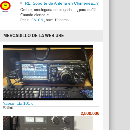
RE: Soporte de Antena en Chimenea...?
Ombre, omologada omologada… ¿para qué?
Cuando ciertos e...
Por
EA1CN
,
hace 10 horas
MERCADILLO DE LA WEB URE
Yaesu ftdx 101 d
Salou
2,800.00€