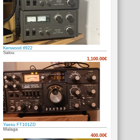
Kenwood tl922
Salou
1,100.00€
Yaesu FT101ZD
Malaga
400.00€