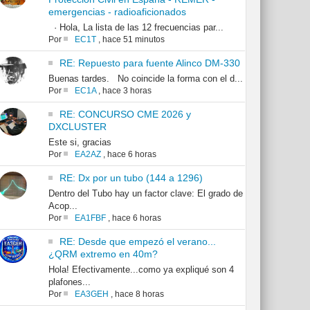
emergencias - radioaficionados
· Hola, La lista de las 12 frecuencias par...
Por
EC1T
,
hace 51 minutos
RE: Repuesto para fuente Alinco DM-330
Buenas tardes. No coincide la forma con el d...
Por
EC1A
,
hace 3 horas
RE: CONCURSO CME 2026 y
DXCLUSTER
Este si, gracias
Por
EA2AZ
,
hace 6 horas
RE: Dx por un tubo (144 a 1296)
Dentro del Tubo hay un factor clave: El grado de
Acop...
Por
EA1FBF
,
hace 6 horas
RE: Desde que empezó el verano...
¿QRM extremo en 40m?
Hola! Efectivamente...como ya expliqué son 4
plafones...
Por
EA3GEH
,
hace 8 horas