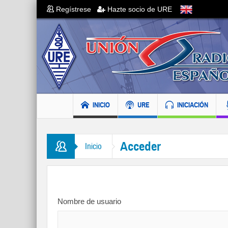
Regístrese
Hazte socio de URE
INICIO
URE
INICIACIÓN
Acceder
Inicio
Nombre de usuario