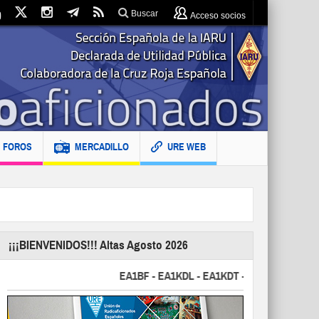
Buscar
Acceso socios
FOROS
MERCADILLO
URE WEB
¡¡¡BIENVENIDOS!!! Altas Agosto 2026
EA1BF - EA1KDL - EA1KDT - EA2FBJ - EA2FJU - 