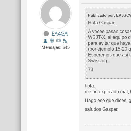
Publicado por: EA3GC
Hola Gaspar,
A veces pasan cosas 
EA4GA
WSJT-X, el equipo de
para evitar que haya
Mensajes: 645
(por ejemplo 15-20 q
Esperemos que así te
Swisslog.
73
hola.
me he explicado mal, 
Hago eso que dices. g
saludos Gaspar.