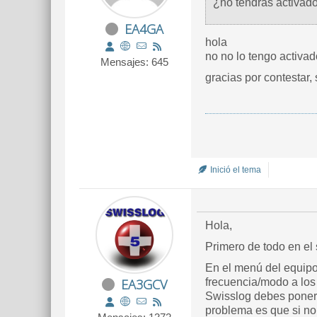
¿no tendrás activado 
EA4GA
hola
no no lo tengo activad
Mensajes: 645
gracias por contestar,
Inició el tema
Hola,
Primero de todo en el
En el menú del equipo
EA3GCV
frecuencia/modo a los 
Swisslog debes poner a
problema es que si no