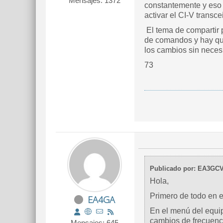
Mensajes: 1372
constantemente y eso 
activar el CI-V transc
El tema de compartir 
de comandos y hay qu
los cambios sin neces
73
Publicado por: EA3GC
Hola,
Primero de todo en 
EA4GA
En el menú del equip
cambios de frecuenci
Mensajes: 645