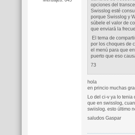
opciones del transce
Swisslog esté consul
porque Swisslog y 
súbele el valor de co
que enviará la frecu
El tema de compartir
por los choques de 
el menú para que env
puerto que eso cau
73
hola
en princio muchas gra
Lo del ci-v ya lo teni
que en swisslog, cuan
swiislog. esto último n
saludos Gaspar