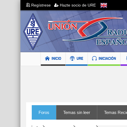
Regístrese
Hazte socio de URE
INICIO
URE
INICIACIÓN
Foros
Temas sin leer
Temas Reci