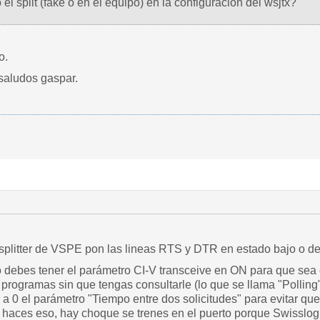
el split (fake o en el equipo) en la configuración del wsjtx?
o.
 saludos gaspar.
 splitter de VSPE pon las lineas RTS y DTR en estado bajo o d
 debes tener el parámetro CI-V transceive en ON para que sea 
programas sin que tengas consultarle (lo que se llama "Polling"
 0 el parámetro "Tiempo entre dos solicitudes" para evitar que
 haces eso, hay choque se trenes en el puerto porque Swisslog