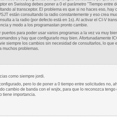
ptor en Swisslog debes poner a 0 el parámetro "Tiempo entre do
tando al transceptor. El problema es que si no haces eso, hay 
WSJT están consultando la radio constantemente y eso crea 
nsulta a la radio (por defecto está en 1s). Al activar el CI-V tra
encia y modo a los programastan pronto cambie.
 puertos para poder usar varios programas a la vez va muy bie
comandos y hay que configurarlo muy bien. Afortunadamente I
ie siempre los cambios sin necesidad de consultarlos, lo que ev
sa muchos problemas.
cias como siempre jordi.
a configurado, pero lo de poner a 0 tiempo entre solicitudes no,
do cambio de banda con el wsjtx, para que lo reconozca tengo 
o tiene importancia.