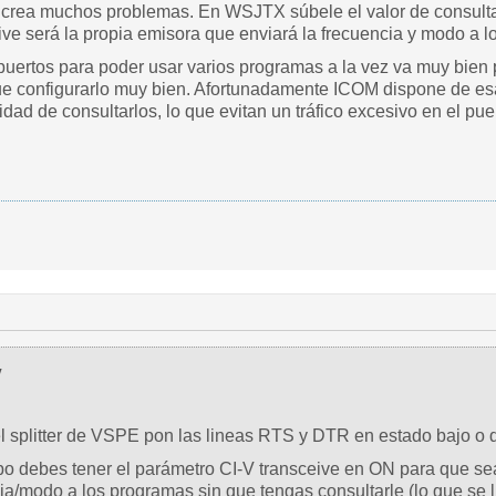
crea muchos problemas. En WSJTX súbele el valor de consulta a 
eive será la propia emisora que enviará la frecuencia y modo a 
puertos para poder usar varios programas a la vez va muy bien
e configurarlo muy bien. Afortunadamente ICOM dispone de es
idad de consultarlos, lo que evitan un tráfico excesivo en el 
V
el splitter de VSPE pon las lineas RTS y DTR en estado bajo o
o debes tener el parámetro CI-V transceive en ON para que sea
a/modo a los programas sin que tengas consultarle (lo que se l