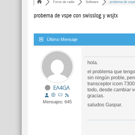
Foros de radio
Software
probema de vspe 
probema de vspe con swisslog y wsjtx
Último Mensaje
hola.
el problema que tengo
sin ningún proble, pe
transceptor icom 7300 
EA4GA
todo, desde cambiar v
gracias.
Mensajes: 645
saludos Gaspar.