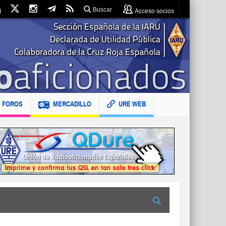
Buscar
Acceso socios
FOROS
MERCADILLO
URE WEB