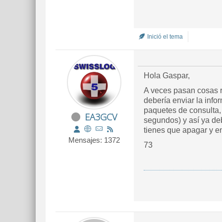
Inició el tema
Hola Gaspar,
A veces pasan cosas r
debería enviar la info
paquetes de consulta,
EA3GCV
segundos) y así ya deb
tienes que apagar y e
Mensajes: 1372
73