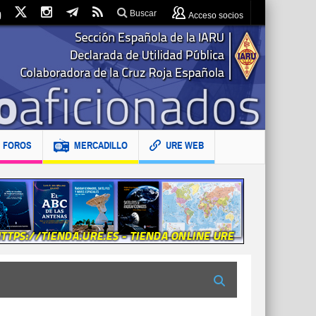
Buscar
Acceso socios
FOROS
MERCADILLO
URE WEB