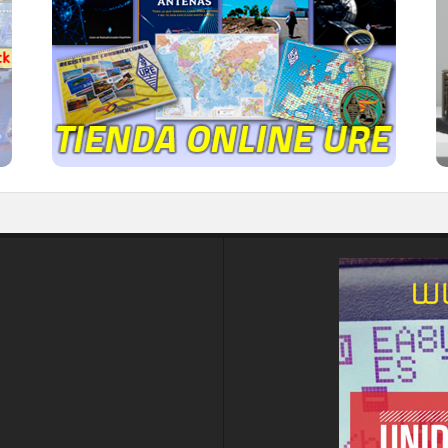
Publicaciones, mapas, polos, camisetas,
gorras, tazas, forros polares y mucho más...
IR A LA TIENDA DE URE