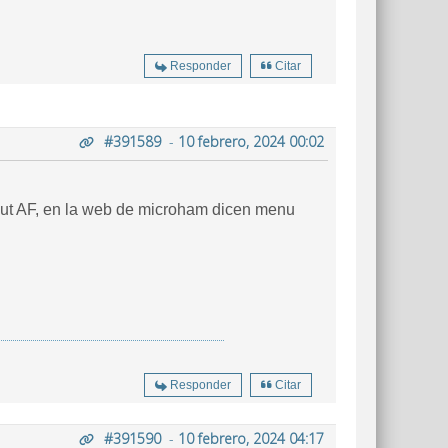
Responder
Citar
#391589
-
10 febrero, 2024 00:02
put AF, en la web de microham dicen menu
Responder
Citar
#391590
-
10 febrero, 2024 04:17