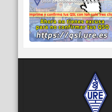
click.
Nunca fue tan fácil y cómodo
el confirmar tus contactos.
IR A QDURE