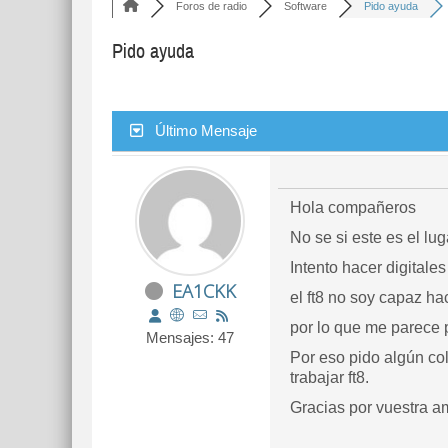
Foros de radio
Software
Pido ayuda
Pido ayuda
Último Mensaje
Hola compañeros
No se si este es el lu
Intento hacer digitale
EA1CKK
el ft8 no soy capaz ha
por lo que me parece 
Mensajes: 47
Por eso pido algún co
trabajar ft8.
Gracias por vuestra a