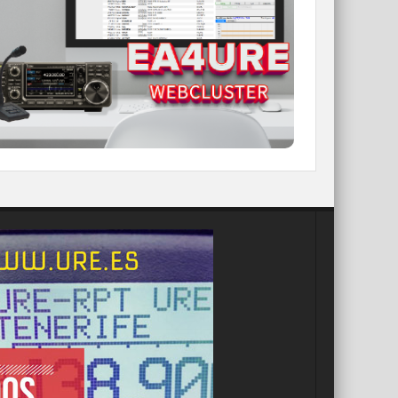
Conoce el nuevo WebCluster de URE,
ahora con nuevos filtros e información y
compatible con GDURE
IR A WEBCLUSTER