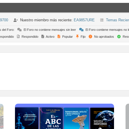
-9700
Nuestro miembro más reciente:
EA9857URE
Temas Recie
s del Foro:
El Foro no contiene mensajes sin leer
El Foro contiene mensajes no l
espondido
Respondido
Activo
Popular
Fijo
No aprobados
Resu
TIENDA ONLINE URE