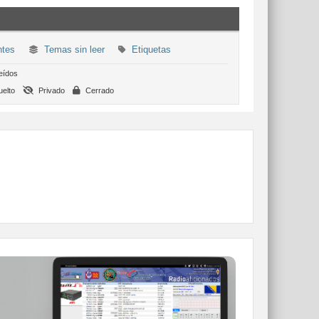
ntes
Temas sin leer
Etiquetas
eídos
elto
Privado
Cerrado
WEBCLUSTER EA4URE