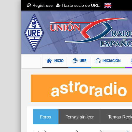
Regístrese
Hazte socio de URE
INICIO
URE
INICIACIÓN
Foros
Temas sin leer
Temas Reci