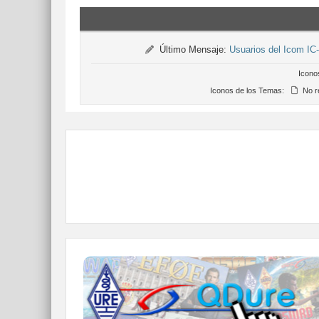
Último Mensaje:
Usuarios del Icom IC
Icono
Iconos de los Temas:
No r
QDURE - https://qsl.ure.es
Imprime y confirma tus QSL en tan solo tres