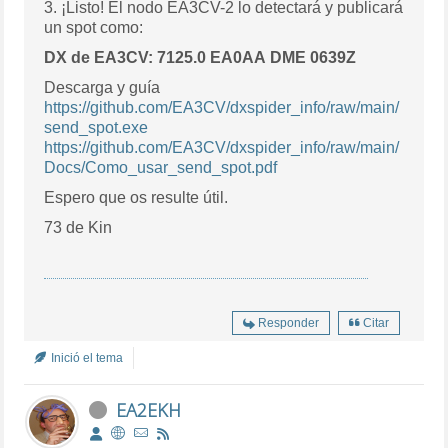
3. ¡Listo! El nodo EA3CV-2 lo detectará y publicará
un spot como:
DX de EA3CV: 7125.0 EA0AA DME 0639Z
Descarga y guía
https://github.com/EA3CV/dxspider_info/raw/main/
send_spot.exe
https://github.com/EA3CV/dxspider_info/raw/main/
Docs/Como_usar_send_spot.pdf
Espero que os resulte útil.
73 de Kin
Responder
Citar
Inició el tema
EA2EKH