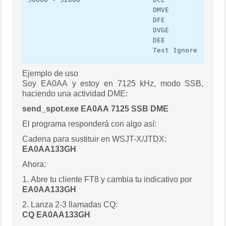
                               DMVE

                               DFE

                               DVGE

                               DEE

                               Test Ignore
Ejemplo de uso
Soy EA0AA y estoy en 7125 kHz, modo SSB,
haciendo una actividad DME:
send_spot.exe EA0AA 7125 SSB DME
El programa responderá con algo así:
Cadena para sustituir en WSJT-X/JTDX:
EA0AA133GH
Ahora:
1. Abre tu cliente FT8 y cambia tu indicativo por
EA0AA133GH
2. Lanza 2-3 llamadas CQ:
CQ EA0AA133GH