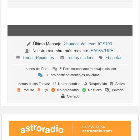
Último Mensaje:
Usuarios del Icom IC-9700
Nuestro miembro más reciente:
EA9857URE
Temas Recientes
Temas sin leer
Etiquetas
Iconos del Foro:
El Foro no contiene mensajes sin leer
El Foro contiene mensajes no leídos
Iconos de los Temas:
No respondido
Respondido
Activo
Popular
Fijo
No aprobados
Resuelto
Privado
Cerrado