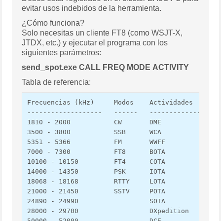
evitar usos indebidos de la herramienta.
¿Cómo funciona?
Solo necesitas un cliente FT8 (como WSJT-X,
JTDX, etc.) y ejecutar el programa con los
siguientes parámetros:
send_spot.exe CALL FREQ MODE ACTIVITY
Tabla de referencia:
Frecuencias (kHz)     Modos    Actividades

-------------------   ------   -------------------
1810 - 2000           CW       DME

3500 - 3800           SSB      WCA

5351 - 5366           FM       WWFF

7000 - 7300           FT8      BOTA

10100 - 10150         FT4      COTA

14000 - 14350         PSK      IOTA

18068 - 18168         RTTY     LOTA

21000 - 21450         SSTV     POTA

24890 - 24990                  SOTA

28000 - 29700                  DXpedition

50000 - 52000                  DCE
