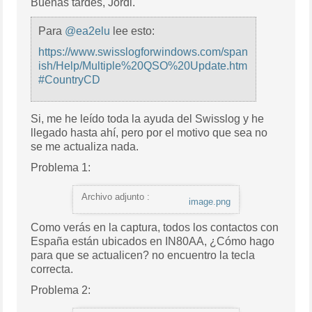
Buenas tardes, Jordi.
Para
@ea2elu
lee esto:
https://www.swisslogforwindows.com/span
ish/Help/Multiple%20QSO%20Update.htm
#CountryCD
Si, me he leído toda la ayuda del Swisslog y he
llegado hasta ahí, pero por el motivo que sea no
se me actualiza nada.
Problema 1:
Archivo adjunto :
image.png
Como verás en la captura, todos los contactos con
España están ubicados en IN80AA, ¿Cómo hago
para que se actualicen? no encuentro la tecla
correcta.
Problema 2: