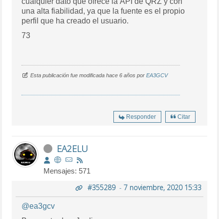
cualquier dato que ofrece la API de QRZ y con
una alta fiabilidad, ya que la fuente es el propio
perfil que ha creado el usuario.
73
Esta publicación fue modificada hace 6 años por
EA3GCV
Responder
Citar
EA2ELU
Mensajes: 571
#355289
-
7 noviembre, 2020 15:33
@ea3gcv