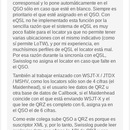
corresponsal y lo pone automáticamente en el
QSO sólo en caso que esté en blanco. Siempre es
prioritario el que esté asignado en el QSO. Con
eQSL no he implementado esta función por la
sencilla razón que el sistema de eQSL es muy
poco fiable para el locator ya que no permite tener
varias ubicaciones con el mismo indicativo (como
sí permite LoTW), y por mi experiencia, en
muchísimos perfiles de eQSL el locator está mal.
Por esa razón durante la sincronía con eQSL,
Swisslog no asigna el locator en caso que falte en
el QSO.
También al trabajar enlazado con WSJT-X / JTDX
/ MSHV, como los locators sólo son de 4 cifras (el
Maidenhead), si el usuario lee datos de QRZ u
otra base de datos de Callbook, si el Maidenhead
coincide con el que está enviando WSJT-X y el
que lee de QRZ es completo con 6, asigna ya en
el QSO el de 6 cifras.
Como este colega sube QSO a QRZ es porque es
suscriptor XML y, por lo tanto, Swisslog puede leer