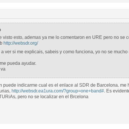
O
he visto esto, ademas ya me lo comentaron en URE pero no se como
eb
http://websdr.org/
a ver si me explicais, sabeis y como funciona, yo no se mucho 
 me pueda ayudar.
 va
n puede indicarme cual es el enlace al SDR de Barcelona. me he
urias,
http://websdr.ea1ura.com/?group=one+band#.
Es evidente
RiAs, pero no se localizar en el Brcelona