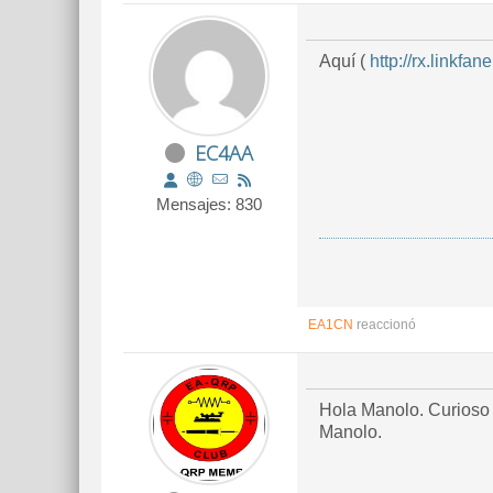
Aquí (
http://rx.linkfane
EC4AA
Mensajes: 830
EA1CN
reaccionó
Hola Manolo. Curioso 
Manolo.