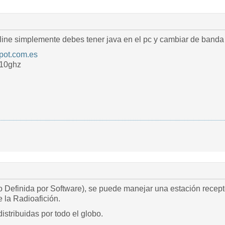
nline simplemente debes tener java en el pc y cambiar de band
spot.com.es
/10ghz
 Definida por Software), se puede manejar una estación recepto
la Radioafición.
istribuidas por todo el globo.