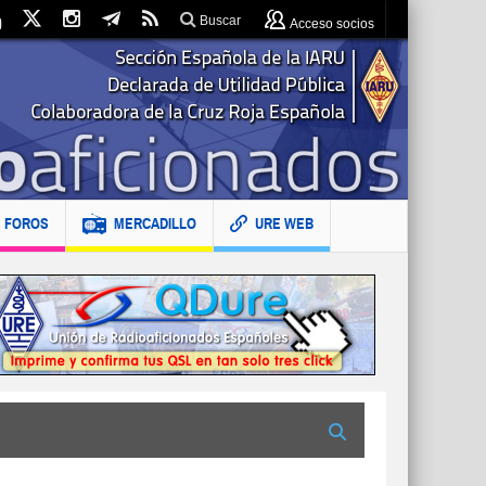
Buscar
Acceso socios
FOROS
MERCADILLO
URE WEB