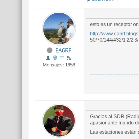
Inició el tema
esto es un receptor o
http://www.ea6rf.blog
50/70/144/432/1'2/2'3
EA6RF
Mensajes: 1958
Gracias al SDR (Radio
apasionante mundo de 
Las estaciones están d