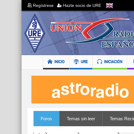
Regístrese
Hazte socio de URE
INICIO
URE
INICIACIÓN
Foros
Temas sin leer
Temas Reci