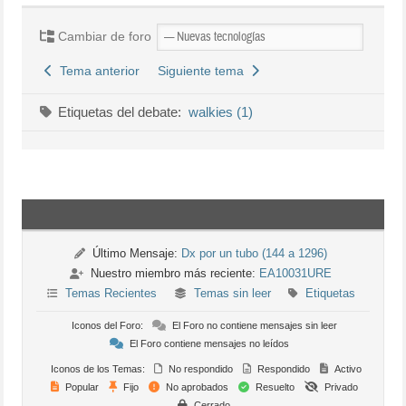
Cambiar de foro
Tema anterior
Siguiente tema
Etiquetas del debate:
walkies (1)
Último Mensaje:
Dx por un tubo (144 a 1296)
Nuestro miembro más reciente:
EA10031URE
Temas Recientes
Temas sin leer
Etiquetas
Iconos del Foro:
El Foro no contiene mensajes sin leer
El Foro contiene mensajes no leídos
Iconos de los Temas:
No respondido
Respondido
Activo
Popular
Fijo
No aprobados
Resuelto
Privado
Cerrado