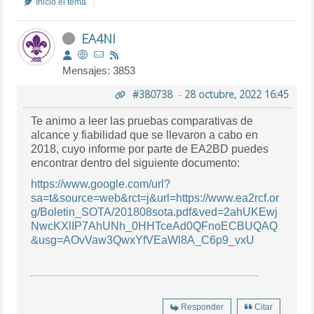
Inició el tema
EA4NI
Mensajes: 3853
#380738
-
28 octubre, 2022 16:45
Te animo a leer las pruebas comparativas de
alcance y fiabilidad que se llevaron a cabo en
2018, cuyo informe por parte de EA2BD puedes
encontrar dentro del siguiente documento:
https://www.google.com/url?
sa=t&source=web&rct=j&url=https://www.ea2rcf.or
g/Boletin_SOTA/201808sota.pdf&ved=2ahUKEwj
NwcKXlIP7AhUNh_0HHTceAd0QFnoECBUQAQ
&usg=AOvVaw3QwxYfVEaWl8A_C6p9_vxU
Responder
Citar