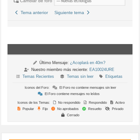
Cambiar de foro
Tema anterior
Siguiente tema
Último Mensaje:
¿Acoplará en 40m?
Nuestro miembro más reciente:
EA10024URE
Temas Recientes
Temas sin leer
Etiquetas
Iconos del Foro:
El Foro no contiene mensajes sin leer
El Foro contiene mensajes no leídos
Iconos de los Temas:
No respondido
Respondido
Activo
Popular
Fijo
No aprobados
Resuelto
Privado
Cerrado