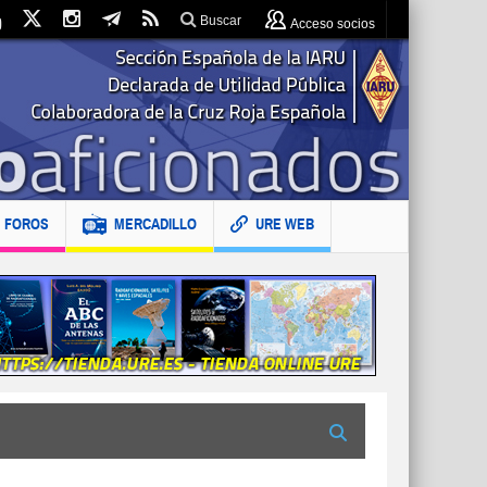
Buscar
Acceso socios
FOROS
MERCADILLO
URE WEB