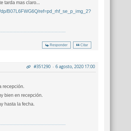
e tarda mas claro...
3n/dp/B07L6FWG6Q/ref=pd_rhf_se_p_img_2?
Responder
Citar
#351290
-
6 agosto, 2020 17:00
 recepción.
uy bien en recepción.
y hasta la fecha.