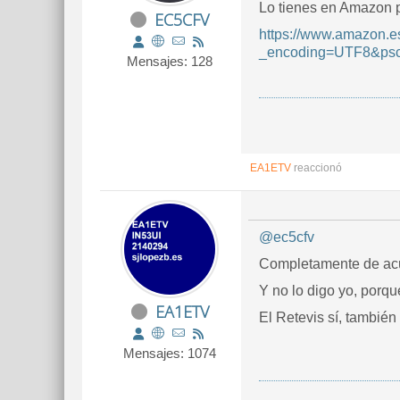
Lo tienes en Amazon po
EC5CFV
https://www.amazon.
_encoding=UTF8&p
Mensajes: 128
EA1ETV
reaccionó
@ec5cfv
Completamente de acu
Y no lo digo yo, porqu
EA1ETV
El Retevis sí, tambié
Mensajes: 1074