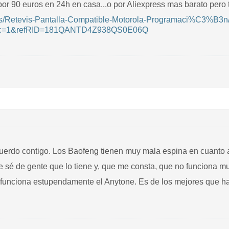
r 90 euros en 24h en casa...o por Aliexpress mas barato pero t
es/Retevis-Pantalla-Compatible-Motorola-Programaci%C3%B
sc=1&refRID=181QANTD4Z938QS0E06Q
erdo contigo. Los Baofeng tienen muy mala espina en cuanto a
e sé de gente que lo tiene y, que me consta, que no funciona m
n funciona estupendamente el Anytone. Es de los mejores que ha