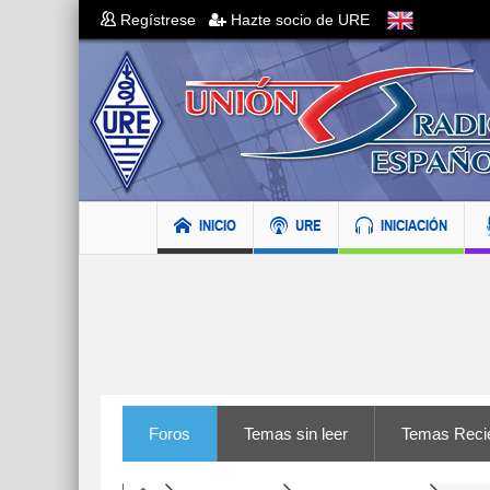
Regístrese
Hazte socio de URE
INICIO
URE
INICIACIÓN
Foros
Temas sin leer
Temas Reci