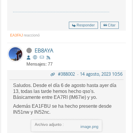
Responder
Citar
EA3FAJ
reaccionó
EB8AYA
Mensajes: 77
#388002
-
14 agosto, 2023 10:56
Saludos. Desde el día 6 de agosto hasta ayer día
13, todas las tarde hemos hecho qso's.
Básicamente entre EA7RI (IM67ie) y yo.
Además EA1FBU se ha hecho presente desde
IN51nw y IN52nc.
Archivo adjunto :
image.png