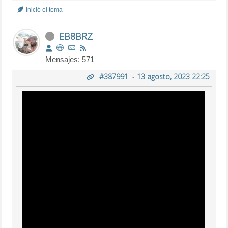
Inició el tema
EB8BRZ
Mensajes: 571
#387991
-
13 agosto, 2023 22:25