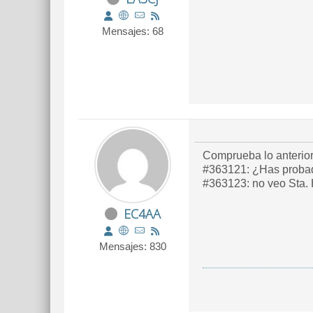
Mensajes: 68
Comprueba lo anterior
#363121: ¿Has prob
#363123: no veo Sta. H
EC4AA
Mensajes: 830