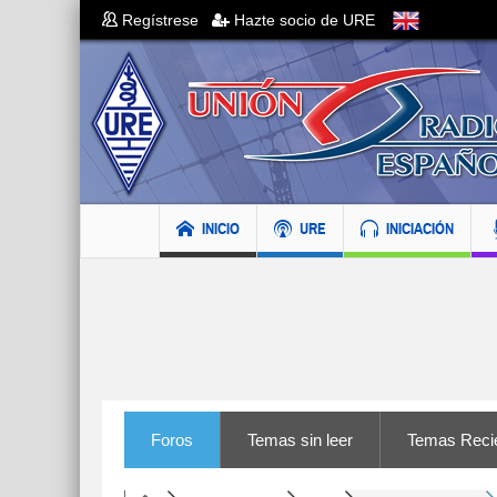
Regístrese
Hazte socio de URE
INICIO
URE
INICIACIÓN
Foros
Temas sin leer
Temas Reci