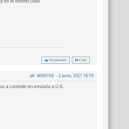
oy en el mismo caso.
Responder
Citar
#363156
-
2 junio, 2021 16:19
a a consistir en enviarla a U.K.