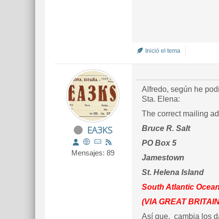
Inició el tema
Alfredo, según he pod
Sta. Elena:
The correct mailing ad
EA3KS
Bruce R. Salt
PO Box 5
Mensajes: 89
Jamestown
St. Helena Island
South Atlantic Ocea
(VIA GREAT BRITAIN
Así que, cambia los d