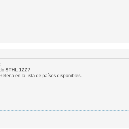
:
ado
STHL 1ZZ
?
elena en la lista de países disponibles.