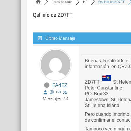
Foros de radio
HF
Qsl info de ZD7FT
Qsl info de ZD7FT
Último Mensaje
Buenas. Realizado el 
información en QRZ.C
ZD7FT
St Helen
EA4EZ
Peter Constantine
PO. Box 33
Mensajes: 14
Jamestown, St. Helena
St Helena Island
Pero cuando imprimo l
de confirmar el contac
Tampoco veo ningún e