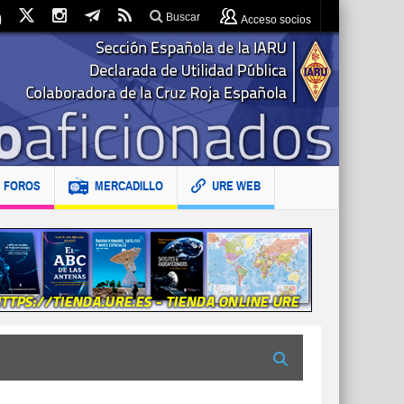
Buscar
Acceso socios
FOROS
MERCADILLO
URE WEB