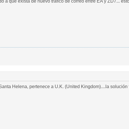
 a que exista de nuevo tráfico de correo entre EA y ZD7... est
Santa Helena, pertenece a U.K. (United Kingdom)....la solución v