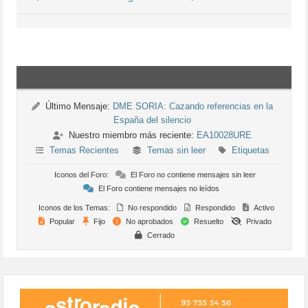
Último Mensaje:
DME SORIA: Cazando referencias en la
España del silencio
Nuestro miembro más reciente:
EA10028URE
Temas Recientes
Temas sin leer
Etiquetas
Iconos del Foro:
El Foro no contiene mensajes sin leer
El Foro contiene mensajes no leídos
Iconos de los Temas:
No respondido
Respondido
Activo
Popular
Fijo
No aprobados
Resuelto
Privado
Cerrado