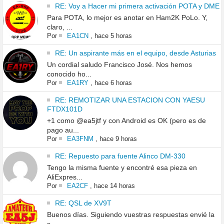
RE: Voy a Hacer mi primera activación POTA y DME
Para POTA, lo mejor es anotar en Ham2K PoLo. Y,
claro, ...
Por
EA1CN
,
hace 5 horas
RE: Un aspirante más en el equipo, desde Asturias
Un cordial saludo Francisco José. Nos hemos
conocido ho...
Por
EA1RY
,
hace 6 horas
RE: REMOTIZAR UNA ESTACION CON YAESU
FTDX101D
+1 como @ea5jtf y con Android es OK (pero es de
pago au...
Por
EA3FNM
,
hace 9 horas
RE: Repuesto para fuente Alinco DM-330
Tengo la misma fuente y encontré esa pieza en
AliExpres...
Por
EA2CF
,
hace 14 horas
RE: QSL de XV9T
Buenos días. Siguiendo vuestras respuestas envié la