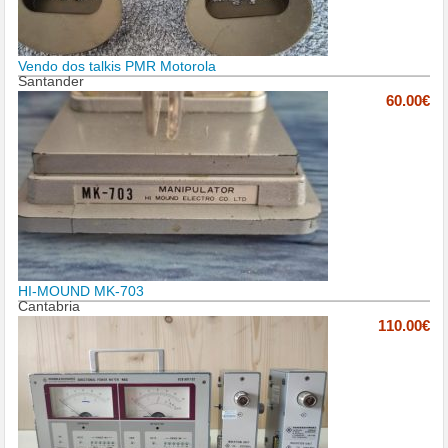
Vendo dos talkis PMR Motorola
Santander
60.00€
HI-MOUND MK-703
Cantabria
110.00€