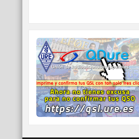
QDURE - https://qsl.ure.es
Imprime y confirma tus QSL en tan solo tres
click.
Nunca fue tan fácil y cómodo
el confirmar tus contactos.
IR A QDURE