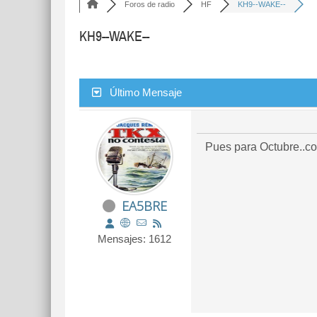
Foros de radio
HF
KH9--WAKE--
KH9--WAKE--
Último Mensaje
Pues para Octubre..co
EA5BRE
Mensajes: 1612