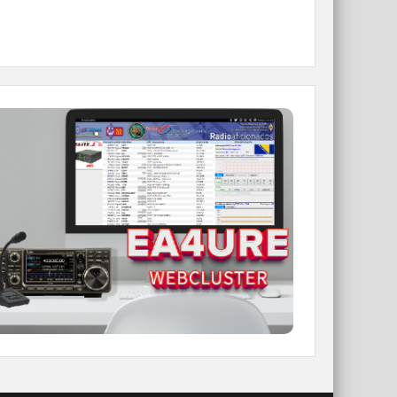
WEBCLUSTER EA4URE
Conoce el nuevo WebCluster de URE,
ahora con nuevos filtros e información y
compatible con GDURE
IR A WEBCLUSTER