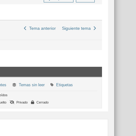
Tema anterior
Siguiente tema
ntes
Temas sin leer
Etiquetas
eídos
elto
Privado
Cerrado