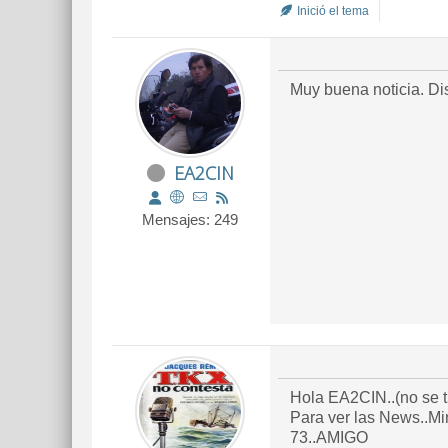
Inició el tema
Muy buena noticia. D
EA2CIN
Mensajes: 249
Hola EA2CIN..(no se tu
Para ver las News..Mi
73..AMIGO