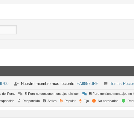
-9700
Nuestro miembro más reciente:
EA9857URE
Temas Recie
s del Foro:
El Foro no contiene mensajes sin leer
El Foro contiene mensajes no l
espondido
Respondido
Activo
Popular
Fijo
No aprobados
Resu