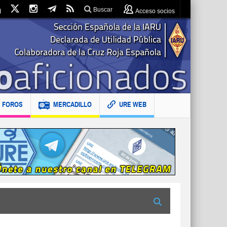
Buscar
Acceso socios
FOROS
MERCADILLO
URE WEB