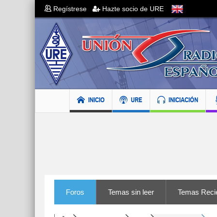
Regístrese
Hazte socio de URE
INICIO
URE
INICIACIÓN
Foros
Temas sin leer
Temas Reci