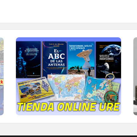
TIENDA ONLINE URE
Publicaciones, mapas, polos, camisetas,
gorras, tazas, forros polares y mucho más...
IR A LA TIENDA DE URE