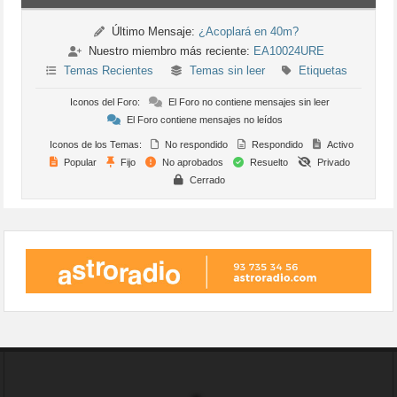
Último Mensaje:
¿Acoplará en 40m?
Nuestro miembro más reciente:
EA10024URE
Temas Recientes
Temas sin leer
Etiquetas
Iconos del Foro:
El Foro no contiene mensajes sin leer
El Foro contiene mensajes no leídos
Iconos de los Temas:
No respondido
Respondido
Activo
Popular
Fijo
No aprobados
Resuelto
Privado
Cerrado