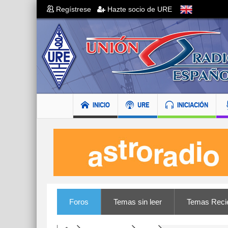
Regístrese
Hazte socio de URE
INICIO
URE
INICIACIÓN
Foros
Temas sin leer
Temas Reci