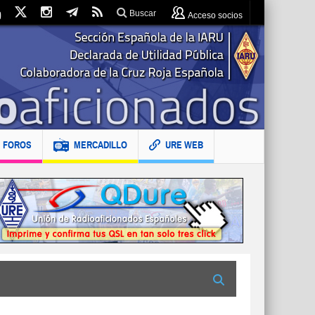
Buscar
Acceso socios
FOROS
MERCADILLO
URE WEB