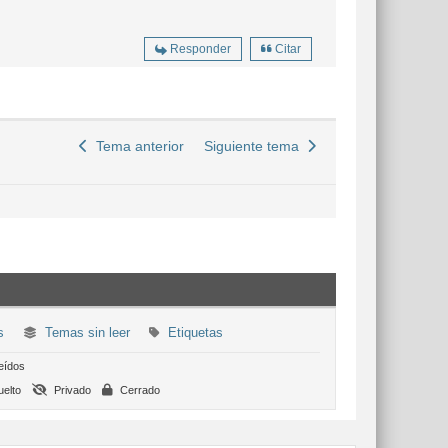
Responder
Citar
Tema anterior
Siguiente tema
s
Temas sin leer
Etiquetas
eídos
elto
Privado
Cerrado