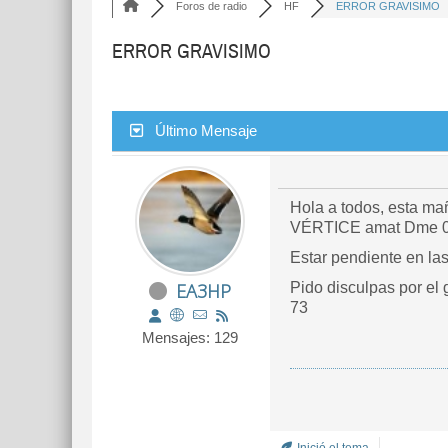
Foros de radio
HF
ERROR GRAVISIMO
ERROR GRAVISIMO
Último Mensaje
Hola a todos, esta ma
VÉRTICE amat Dme 082
Estar pendiente en la
EA3HP
Pido disculpas por el g
73
Mensajes: 129