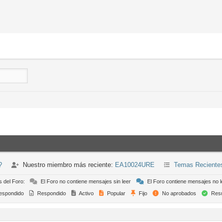
?
Nuestro miembro más reciente:
EA10024URE
Temas Reciente
s del Foro:
El Foro no contiene mensajes sin leer
El Foro contiene mensajes no l
espondido
Respondido
Activo
Popular
Fijo
No aprobados
Resu