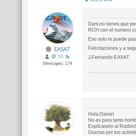
Inició el tema
Dani,no tienes que ped
RCH con el numero corr
Eso solo le puede pas
EA5AT
Felicitaciones y a seg
J.Fernando EA5AT
Mensajes: 174
Hola Daniel
No es para tanto hombr
Explícaselo al Radioc
Gracias por tus activi