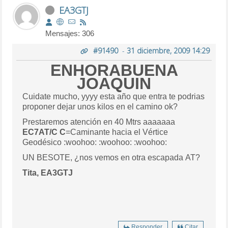
EA3GTJ
Mensajes: 306
#91490
-
31 diciembre, 2009 14:29
ENHORABUENA
JOAQUIN
Cuidate mucho, yyyy esta año que entra te podrias
proponer dejar unos kilos en el camino ok?
Prestaremos atención en 40 Mtrs aaaaaaa
EC7AT/C
C
=Caminante hacia el Vértice
Geodésico :woohoo: :woohoo: :woohoo:
UN BESOTE, ¿nos vemos en otra escapada AT?
Tita, EA3GTJ
Responder
Citar