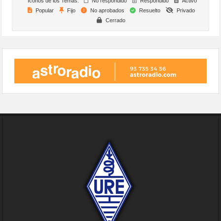
Iconos de los Temas:
No respondido
Respondido
Activo
Popular
Fijo
No aprobados
Resuelto
Privado
Cerrado