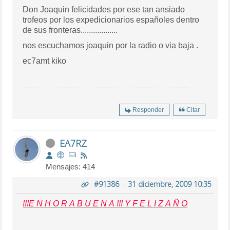
Don Joaquin felicidades por ese tan ansiado
trofeos por los expedicionarios españoles dentro
de sus fronteras..................
nos escuchamos joaquin por la radio o via baja .
ec7amt kiko
Responder
Citar
EA7RZ
Mensajes: 414
#91386
-
31 diciembre, 2009 10:35
!!!E N H O R A B U E N A !!! Y F E L I Z A Ñ O