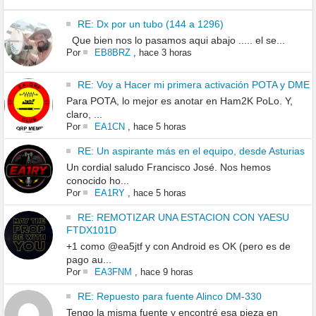
RE: Dx por un tubo (144 a 1296)
Que bien nos lo pasamos aqui abajo ..... el se...
Por
EB8BRZ
,
hace 3 horas
RE: Voy a Hacer mi primera activación POTA y DME
Para POTA, lo mejor es anotar en Ham2K PoLo. Y,
claro, ...
Por
EA1CN
,
hace 5 horas
RE: Un aspirante más en el equipo, desde Asturias
Un cordial saludo Francisco José. Nos hemos
conocido ho...
Por
EA1RY
,
hace 5 horas
RE: REMOTIZAR UNA ESTACION CON YAESU
FTDX101D
+1 como @ea5jtf y con Android es OK (pero es de
pago au...
Por
EA3FNM
,
hace 9 horas
RE: Repuesto para fuente Alinco DM-330
Tengo la misma fuente y encontré esa pieza en