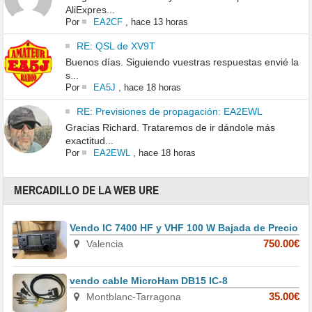
AliExpres...
Por
EA2CF
,
hace 13 horas
RE: QSL de XV9T
Buenos días. Siguiendo vuestras respuestas envié la
s...
Por
EA5J
,
hace 18 horas
RE: Previsiones de propagación: EA2EWL
Gracias Richard. Trataremos de ir dándole más
exactitud...
Por
EA2EWL
,
hace 18 horas
MERCADILLO DE LA WEB URE
Vendo IC 7400 HF y VHF 100 W Bajada de Precio
Valencia
750.00€
vendo cable MicroHam DB15 IC-8
Montblanc-Tarragona
35.00€