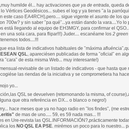
,muy humilde él... hay activaciones
que ya de entrada
, queda d
lo Vértices Geodésicos... subes el log y ya tienes "a la parróqui
en este caso EA4RCH),pero.... sigue vigente el asunto de los qu
n 700w? y sin saber "pa qué"...ya están dando la vara....Yo lo p
 está llegando al equipo de EH3MGY, para confirmar el QSO... a
en una sola cara, para flipar!!!) Juder.... escanéame los
2 green
tenemos todos....!!!
que esa lista de indicativos habituales de "máxima afluéncia",q
DESEAN QSL
, apareciésen publicadas de forma "oficial" en al
ra "cara" de esta misma Web... muy interesante!)
ensual-revisable de un listado de indicativos - que hasta que 
ogiése las riendas de la iniciativa y se comprometiera ha hace
ojo yo...
ación,las QSL se devuelven (retornonando la misma, of course),a
alguna que otra referéncia en DX... o blanco o negro!)
ry... hace meses que ya no hago radio en "los findes", (me estres
eritis"
de mas de uno..... 59, es 59 nada mas... !!!
es en Ure-revista las QSL.INFORMACIÓN?,prácticamente todas 
blica los
NO QSL EA PSE
. mirémos un poco para lo nuestro... pa