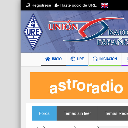
Regístrese
Hazte socio de URE
INICIO
URE
INICIACIÓN
Foros
Temas sin leer
Temas Reci