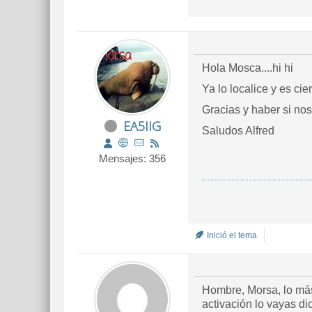
Hola Mosca....hi hi
Ya lo localice y es ci
Gracias y haber si no
EA5IIG
Saludos Alfred
Mensajes: 356
Inició el tema
Hombre, Morsa, lo más
activación lo vayas di