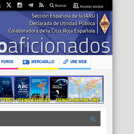
Buscar
Acceso socios
FOROS
MERCADILLO
URE WEB