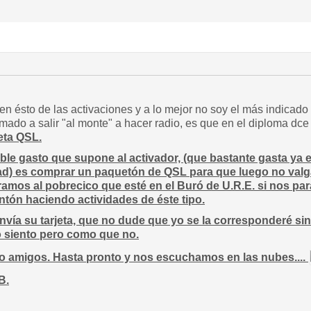
n ésto de las activaciones y a lo mejor no soy el más indicado 
ado a salir "al monte" a hacer radio, es que en el diploma dc
eta QSL.
ble gasto que supone al activador, (que bastante gasta ya 
idad) es comprar un paquetón de QSL para que luego no val
aramos al pobrecico que esté en el Buró de U.R.E. si nos p
tón haciendo actividades de éste tipo.
nvía su tarjeta, que no dude que yo se la corresponderé 
lo siento pero como que no.
o amigos. Hasta pronto y nos escuchamos en las nubes....
B.