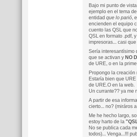
Bajo mi punto de vista
ejemplo en el tema de 
entidad
que lo parió
, 
encienden el equipo co
cuento las QSL que nos
QSL en formato .pdf, y 
impresoras... casi que 
Sería interesantísimo 
que se activan y
NO 
de URE, o en la prime
Propongo la creación m
Estaría bien que URE c
de URE.O en la web.
Un currante?? ya me m
A partir de esa inform
cierto... no? (miráros 
Me he hecho largo, sor
estoy harto de la
"QSL
No se publica cada m
todos)... Venga...!!! pu