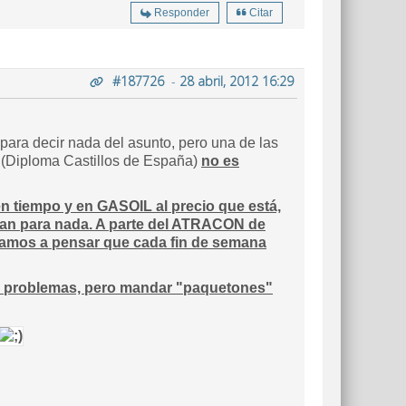
Responder
Citar
#187726
-
28 abril, 2012 16:29
para decir nada del asunto, pero una de las
e (Diploma Castillos de España)
no es
en tiempo y en GASOIL al precio que está,
gan para nada. A parte del ATRACON de
aramos a pensar que cada fin de semana
sin problemas, pero mandar "paquetones"