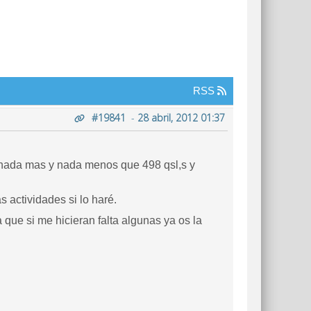
RSS
#19841
-
28 abril, 2012 01:37
o nada mas y nada menos que 498 qsl,s y
 actividades si lo haré.
ue si me hicieran falta algunas ya os la