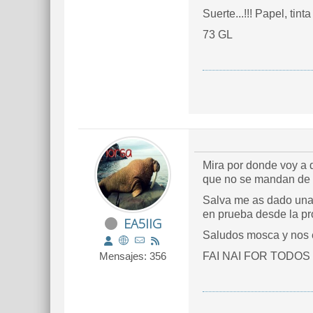
Suerte...!!! Papel, tinta 
73 GL
Mira por donde voy a d
que no se mandan de l
Salva me as dado una 
en prueba desde la 
EA5IIG
Saludos mosca y nos e
Mensajes: 356
FAI NAI FOR TODOS