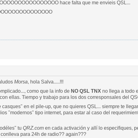
OOOOOOOOOOOOO hace falta que me envieis QSL...
OOOOOOOOOOOOOOO
aludos
Morsa
, hola Salva.....!!!
mplicado..., como que la info de
NO QSL TNX
no llega a todo 
on ellas. Tiempo y trabajo para los dos corresponsales del QSO
casques" en el pile-up, que no quieres QSL... siempre te llega
ios "modernos" tipo internet, para estar al caso del requerimien
odéles" tu
QRZ.
com
en cada activación y allí lo especifiques, 
e conlleva para 24h de radio?? again???