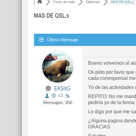
Foros de radio
Diplomas
MAS DE QSL,s
MAS DE QSL,s
Último Mensaje
Bueno volvemos al ata
Os pido por favor que
cada corresponsal me
EA5IIG
Yo de las actividades 
REPITO: No me mandéis
Mensajes: 356
pediría yo de la forma
Lo digo por que me sa
¿Alguna pagina donde
GRACIAS
Saludos