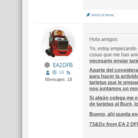
Inició el tema
Hola amigos:
Yo, estoy empezando e
cosas que me han anim
necesario enviar tarj
EA2DFB
Aparte del considera
para hacer la activ
Mensajes: 18
tarjetas que le prep
nos juntamos un mon
Si algún colega me e
de tarjetas al Buró, 
Bueno, ahí queda es
73&Dx from EA 2 DF