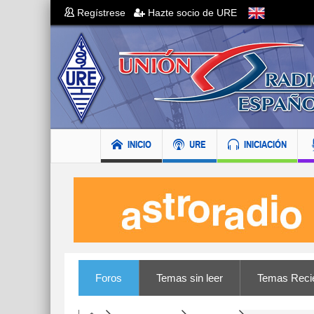
Regístrese
Hazte socio de URE
INICIO
URE
INICIACIÓN
Foros
Temas sin leer
Temas Reci