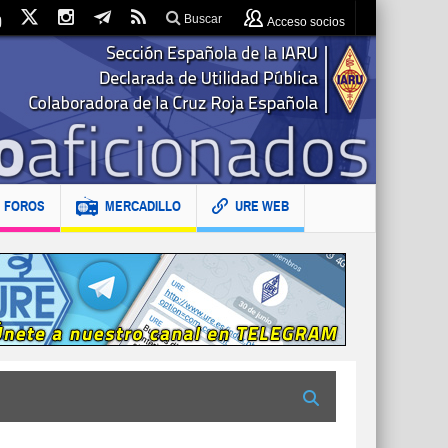
Buscar
Acceso socios
FOROS
MERCADILLO
URE WEB