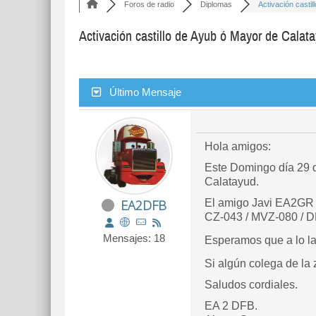
Foros de radio
Diplomas
Activación castill
Activación castillo de Ayub ó Mayor de Calat
Último Mensaje
Hola amigos:
Este Domingo día 29 d
Calatayud.
EA2DFB
El amigo Javi EA2GR y
CZ-043 / MVZ-080 / D
Mensajes: 18
Esperamos que a lo la
Si algún colega de la z
Saludos cordiales.
EA 2 DFB.