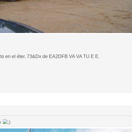
o en el éter. 73&Dx de EA2DFB VA VA TU E E.
o