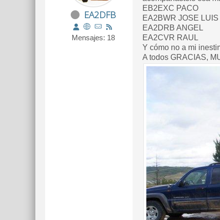
EB2EXC PACO
EA2DFB
EA2BWR JOSE LUIS
EA2DRB ANGEL
Mensajes: 18
EA2CVR RAUL
Y cómo no a mi inesti
A todos GRACIAS, 