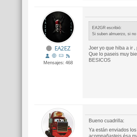
EA2GR escribió:
Si suben almuerzo, si no n
EA2EZ
Joer yo que hiba a ir 
Que lo paseis muy bie
BESICOS
Mensajes: 468
Bueno cuadrilla:
Ya están enviados los
acompañasteis ésa ma