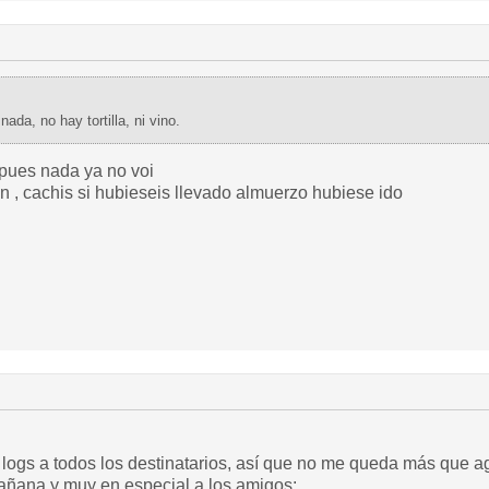
ada, no hay tortilla, ni vino.
, pues nada ya no voi
n , cachis si hubieseis llevado almuerzo hubiese ido
 logs a todos los destinatarios, así que no me queda más que 
ñana y muy en especial a los amigos: