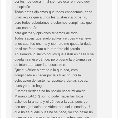
por los líos que al final siempre ocurren, pero doy
mi opinión
Todos estos diplomas que todos conocemos, tiene
unas reglas que a unos les gustan y a otros no,
pero todos deberíamos o debemos cumplirlas, que
para eso están.
para gustos y opiniones tenemos de todo.
Todos sabéis que suelo activar vértices y ya llevo
unos cuantos encima y siempre me queda la duda
de si me falta esta o la otra foto obligatoria.
Yo siempre lo siento por los que están en casa y se
quedan sin ese vértice, pero bueno la próxima vez
se intentara hacer las cosas bien.
Que el vértice o ermita o lo que sea, esta
complicado en hacer por la situación, por la
colocación del sistema radiante y demás cosas,
pues yo no lo hago.
Cuantos vértices no ha podido hacer mi amigo
Mariano(EA4ZR) por no poder hacer las fotos
saliendo la antena y el vértice a la vez, pues yo
con una grabación de vídeo todo solucionado y el
que no se puede pues no se hace, yo con pasar un
buen rato en radio y hablar con vosotros me vale,