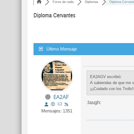
Foros de radio
Diplomas
Diploma Cervan
Diploma Cervantes
Último Mensaje
EA2AGV escribió:
A sabiendas de que me va
¡¡¡Cuidado con los Trolls!
EA2AF
:laugh:
Mensajes: 1351