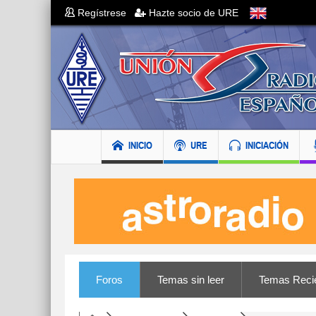
Regístrese
Hazte socio de URE
INICIO
URE
INICIACIÓN
Foros
Temas sin leer
Temas Reci