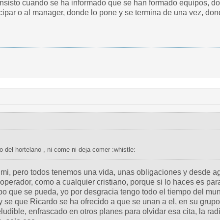
insisto cuando se ha informado que se han formado equipos, d
cipar o al manager, donde lo pone y se termina de una vez, do
... esto es como el perro del hortelano , ni come ni deja comer :whistle:
r mi, pero todos tenemos una vida, unas obligaciones y desde 
perador, como a cualquier cristiano, porque si lo haces es para 
po que se pueda, yo por desgracia tengo todo el tiempo del mu
 se que Ricardo se ha ofrecido a que se unan a el, en su grupo
ludible, enfrascado en otros planes para olvidar esa cita, la rad