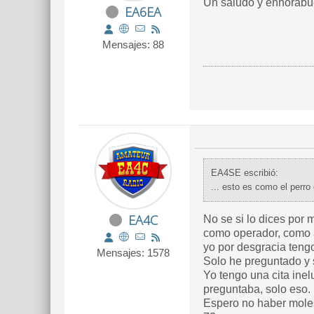
Un saludo y enhorabue
EA6EA
Mensajes: 88
EA4SE escribió:
EA4C
No se si lo dices por
como operador, como a 
yo por desgracia teng
Mensajes: 1578
Solo he preguntado y 
Yo tengo una cita inelu
preguntaba, solo eso.
Espero no haber molest