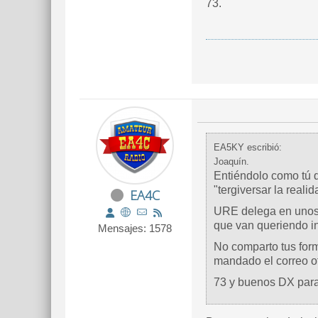
73.
EA5KY escribió:
Joaquín.
Entiéndolo como tú qu
"tergiversar la realid
EA4C
URE delega en unos c
que van queriendo i
Mensajes: 1578
No comparto tus form
mandado el correo o
73 y buenos DX para