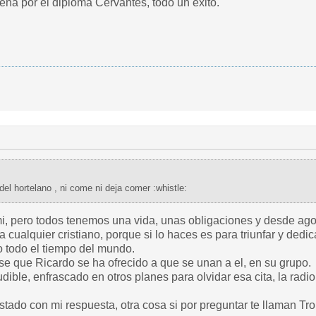
na por el diploma Cervantes, todo un exito.
... esto es como el perro del hortelano , ni come ni deja comer :whistle:
 mi, pero todos tenemos una vida, unas obligaciones y desde ag
cualquier cristiano, porque si lo haces es para triunfar y dedi
o todo el tiempo del mundo.
se que Ricardo se ha ofrecido a que se unan a el, en su grupo.
dible, enfrascado en otros planes para olvidar esa cita, la radio
ado con mi respuesta, otra cosa si por preguntar te llaman Trol