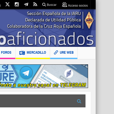
Buscar
Acceso socios
FOROS
MERCADILLO
URE WEB