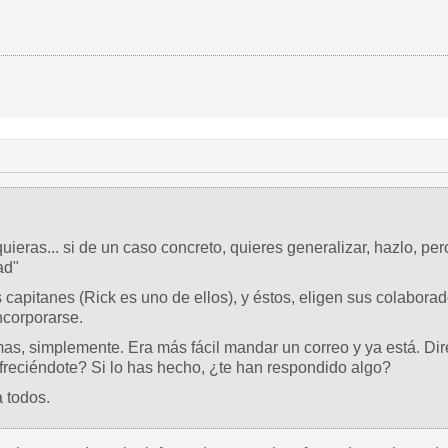
ieras... si de un caso concreto, quieres generalizar, hazlo, pero
ad"
apitanes (Rick es uno de ellos), y éstos, eligen sus colabora
ncorporarse.
as, simplemente. Era más fácil mandar un correo y ya está. Di
freciéndote? Si lo has hecho, ¿te han respondido algo?
 todos.