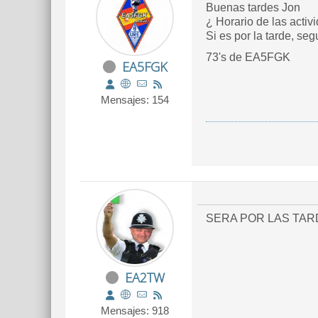
Buenas tardes Jon
¿ Horario de las activ
Si es por la tarde, seg
73's de EA5FGK
EA5FGK
Mensajes: 154
SERA POR LAS TA
EA2TW
Mensajes: 918