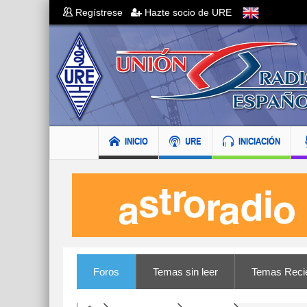
Regístrese
Hazte socio de URE
INICIO
URE
INICIACIÓN
Foros
Temas sin leer
Temas Reci