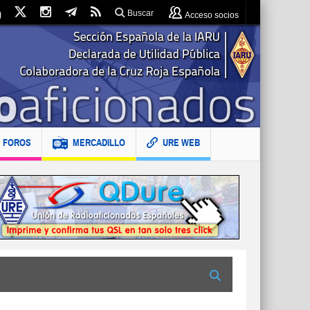
Buscar
Acceso socios
FOROS
MERCADILLO
URE WEB