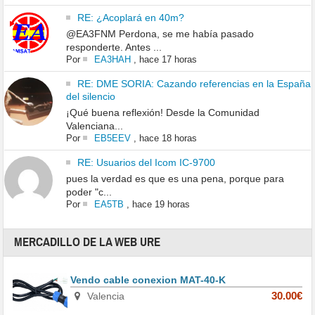
RE: ¿Acoplará en 40m?
@EA3FNM Perdona, se me había pasado
responderte. Antes ...
Por
EA3HAH
,
hace 17 horas
RE: DME SORIA: Cazando referencias en la España
del silencio
¡Qué buena reflexión! Desde la Comunidad
Valenciana...
Por
EB5EEV
,
hace 18 horas
RE: Usuarios del Icom IC-9700
pues la verdad es que es una pena, porque para
poder "c...
Por
EA5TB
,
hace 19 horas
MERCADILLO DE LA WEB URE
Vendo cable conexion MAT-40-K
Valencia
30.00€