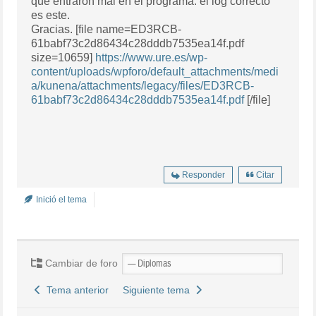
que entraron mal en el programa. el log correcto
es este.
Gracias. [file name=ED3RCB-
61babf73c2d86434c28dddb7535ea14f.pdf
size=10659]
https://www.ure.es/wp-
content/uploads/wpforo/default_attachments/medi
a/kunena/attachments/legacy/files/ED3RCB-
61babf73c2d86434c28dddb7535ea14f.pdf
[/file]
Responder
Citar
Inició el tema
Cambiar de foro
Tema anterior
Siguiente tema