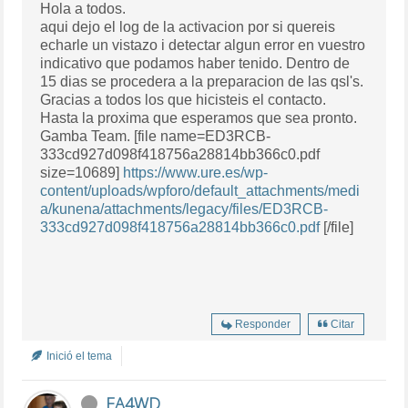
Hola a todos.
aqui dejo el log de la activacion por si quereis
echarle un vistazo i detectar algun error en vuestro
indicativo que podamos haber tenido. Dentro de
15 dias se procedera a la preparacion de las qsl's.
Gracias a todos los que hicisteis el contacto.
Hasta la proxima que esperamos que sea pronto.
Gamba Team. [file name=ED3RCB-
333cd927d098f418756a28814bb366c0.pdf
size=10689]
https://www.ure.es/wp-
content/uploads/wpforo/default_attachments/medi
a/kunena/attachments/legacy/files/ED3RCB-
333cd927d098f418756a28814bb366c0.pdf
[/file]
Responder
Citar
Inició el tema
EA4WD