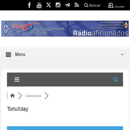
Buscar
Acceso
Menu
Concursos
TortuXday