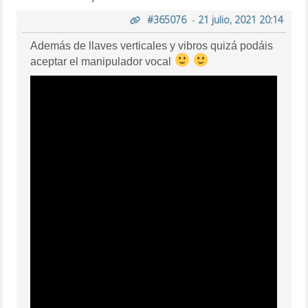
#365076
-
21 julio, 2021 20:14
Además de llaves verticales y vibros quizá podáis
aceptar el manipulador vocal