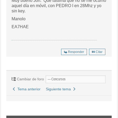
Muy bueno Jon. Que lástima que no se me ocurrió
aquel día en móvil, con PEDRO I en 28Mhz y yo
sin key.
Manolo
EA7HAE
Responder
Citar
Cambiar de foro
Tema anterior
Siguiente tema