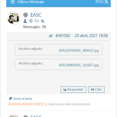
Último Mensaje
RSS
EA5C
Mensajes: 96
#361582
-
20 abril, 2021 18:58
Archivo adjunto :
400119700500_389422.jpg
Archivo adjunto :
400138900365_311667.jpg
Responder
Citar
Inició el tema
EA1ASG
,
EA4JO
,
EA5TC
y 1 personas más reaccionaron