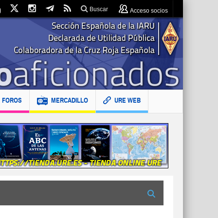
Buscar
Acceso socios
FOROS
MERCADILLO
URE WEB