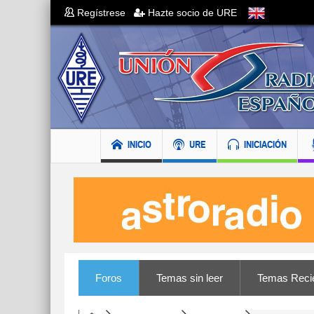
Regístrese
Hazte socio de URE
INICIO
URE
INICIACIÓN
Foros
Temas sin leer
Temas Reci