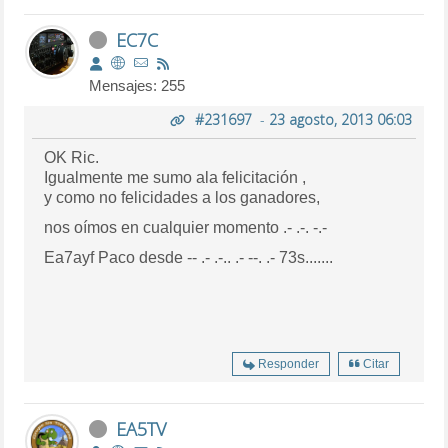
EC7C
Mensajes: 255
#231697
-
23 agosto, 2013 06:03
OK Ric.
Igualmente me sumo ala felicitación ,
y como no felicidades a los ganadores,
nos oímos en cualquier momento .- .-. -.-
Ea7ayf Paco desde -- .- .-.. .- --. .- 73s.......
Responder
Citar
EA5TV