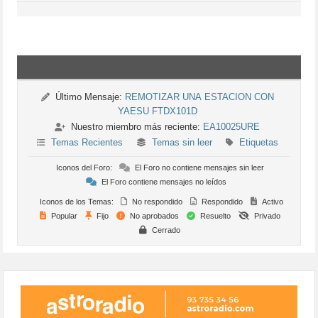
Último Mensaje:
REMOTIZAR UNA ESTACION CON
YAESU FTDX101D
Nuestro miembro más reciente:
EA10025URE
Temas Recientes
Temas sin leer
Etiquetas
Iconos del Foro:
El Foro no contiene mensajes sin leer
El Foro contiene mensajes no leídos
Iconos de los Temas:
No respondido
Respondido
Activo
Popular
Fijo
No aprobados
Resuelto
Privado
Cerrado