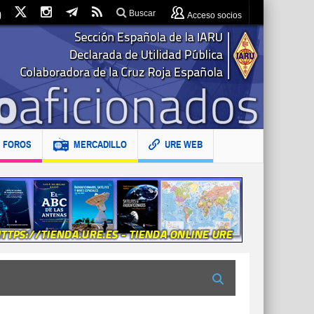
Buscar
Acceso socios
FOROS
MERCADILLO
URE WEB