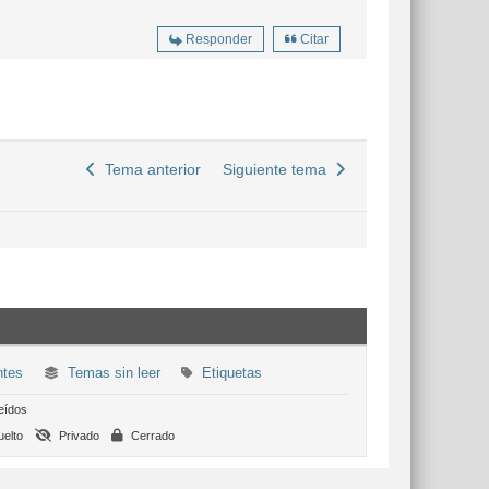
Responder
Citar
Tema anterior
Siguiente tema
ntes
Temas sin leer
Etiquetas
eídos
elto
Privado
Cerrado