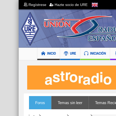
Regístrese
Hazte socio de URE
INICIO
URE
INICIACIÓN
Foros
Temas sin leer
Temas Reci