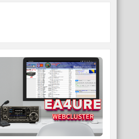
WEBCLUSTER EA4URE
Conoce el nuevo WebCluster de URE,
ahora con nuevos filtros e información y
compatible con GDURE
IR A WEBCLUSTER