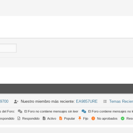
-9700
Nuestro miembro más reciente:
EA9857URE
Temas Recie
s del Foro:
El Foro no contiene mensajes sin leer
El Foro contiene mensajes no l
espondido
Respondido
Activo
Popular
Fijo
No aprobados
Resu