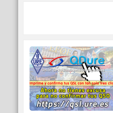
QDURE - https://qsl.ure.es
Imprime y confirma tus QSL en tan solo tres
click.
Nunca fue tan fácil y cómodo
el confirmar tus contactos.
IR A QDURE