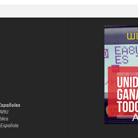
Españoles
IARU
blica
 Española