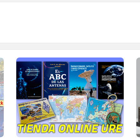
TIENDA ONLINE URE
Publicaciones, mapas, polos, camisetas,
gorras, tazas, forros polares y mucho más...
IR A LA TIENDA DE URE