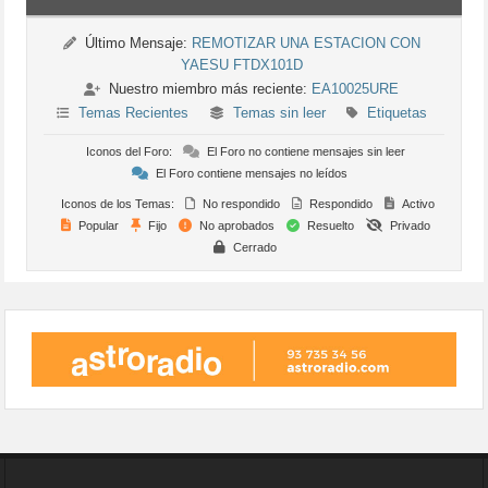
Último Mensaje:
REMOTIZAR UNA ESTACION CON
YAESU FTDX101D
Nuestro miembro más reciente:
EA10025URE
Temas Recientes
Temas sin leer
Etiquetas
Iconos del Foro:
El Foro no contiene mensajes sin leer
El Foro contiene mensajes no leídos
Iconos de los Temas:
No respondido
Respondido
Activo
Popular
Fijo
No aprobados
Resuelto
Privado
Cerrado