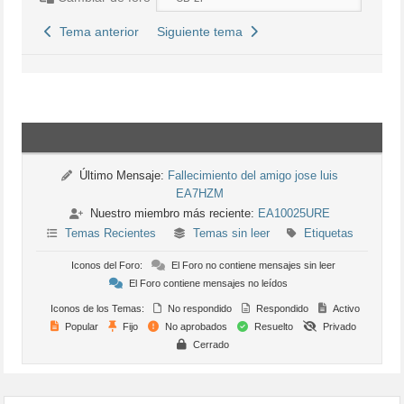
Tema anterior
Siguiente tema
Último Mensaje:
Fallecimiento del amigo jose luis
EA7HZM
Nuestro miembro más reciente:
EA10025URE
Temas Recientes
Temas sin leer
Etiquetas
Iconos del Foro:
El Foro no contiene mensajes sin leer
El Foro contiene mensajes no leídos
Iconos de los Temas:
No respondido
Respondido
Activo
Popular
Fijo
No aprobados
Resuelto
Privado
Cerrado