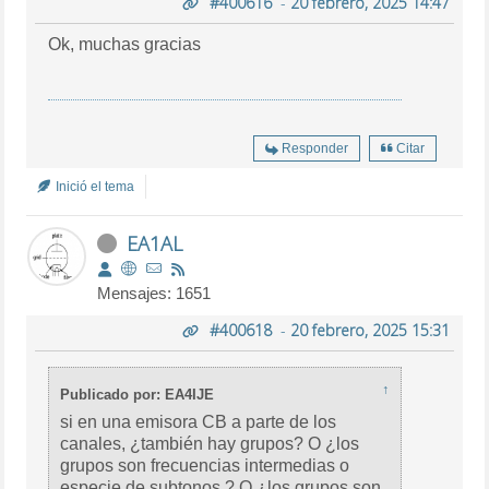
#400616
-
20 febrero, 2025 14:47
Ok, muchas gracias
Responder
Citar
Inició el tema
EA1AL
Mensajes: 1651
#400618
-
20 febrero, 2025 15:31
↑
Publicado por: EA4IJE
si en una emisora CB a parte de los
canales, ¿también hay grupos? O ¿los
grupos son frecuencias intermedias o
especie de subtonos ? O ¿los grupos son