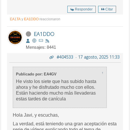
Responder
Citar
EA1TA
y
EA1DDO
reaccionaron
EA1DDO
Mensajes: 8441
#404533
-
17 agosto, 2025 11:33
↑
Publicado por: EA4GV
He visto los siete que has subido hasta
ahora y he disfrutado mucho con ellos.
Están haciendo mucho más llevaderas
estas tardes de canícula
Hola Javi, y escuchas,
La verdad, está teniendo una gran aceptación esta
serie de vídeos explicando todo el tema de