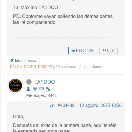
73, Máximo EA1DDO
PD. Conforme vayan saliendo las demás partes,
las iré compartiendo.
Responder
Citar
Inició el tema
EA4CM
,
EA2DR
,
EC5APB
y 20 personas más reaccionaron
EA1DDO
Mensajes: 8441
#404439
-
12 agosto, 2025 13:56
Hola,
Después del éxito de la primera parte, aquí tenéis
la esperada segunda parte: