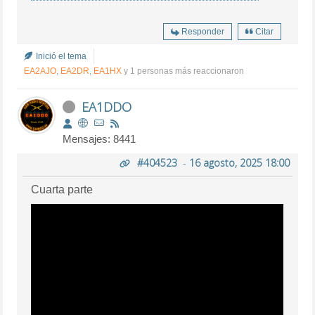
Responder
Citar
Inició el tema
EA2AJO
,
EA2DR
,
EA1HX
y 1 personas más reaccionaron
EA1DDO
Mensajes: 8441
#404523
-
16 agosto, 2025 18:00
Cuarta parte