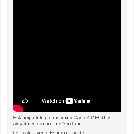
Está impartido por mi amigo Carlo
KJ4EGU, y
alojado en mi canal de YouTube.
Os invito a verlo. Espero os guste.