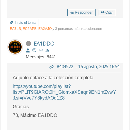
Responder
Citar
Inició el tema
EA7LS
,
EC5APB
,
EA2AJO
y 3 personas más reaccionaron
EA1DDO
Mensajes: 8441
#404522
-
16 agosto, 2025 16:54
Adjunto enlace a la colección completa:
https://youtube.com/playlist?
list=PLlT9GiAROt0H_GiomxaXSeqn9EN1mZvwY
&si=rVve7Y8kydAOd1Z8
Gracias
73, Máximo EA1DDO