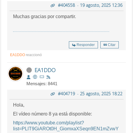
#404558
-
19 agosto, 2025 12:36
Muchas gracias por compartir.
Responder
Citar
EA1DDO
reaccionó
EA1DDO
Mensajes: 8441
#404719
-
25 agosto, 2025 18:22
Hola,
El vídeo número 8 ya está disponible:
https://www.youtube.com/playlist?
list=PLlT9GiAROt0H_GiomxaXSeqn9EN1mZvwY