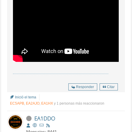
Responder
Citar
Inició el tema
EC5APB
,
EA2AJO
,
EA1HX
y 1 personas más reaccionaron
EA1DDO
Mensajes: 8441