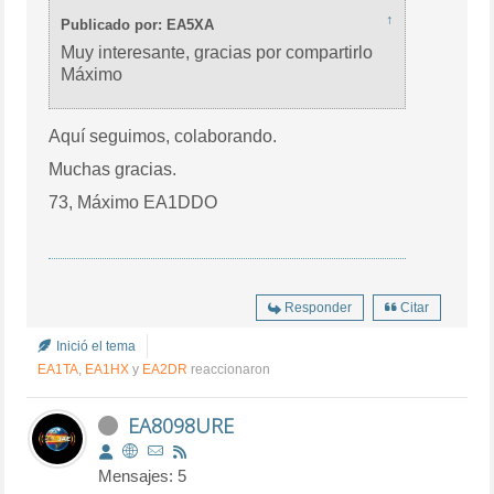
↑
Publicado por: EA5XA
Muy interesante, gracias por compartirlo
Máximo
Aquí seguimos, colaborando.
Muchas gracias.
73, Máximo EA1DDO
Responder
Citar
Inició el tema
EA1TA
,
EA1HX
y
EA2DR
reaccionaron
EA8098URE
Mensajes: 5