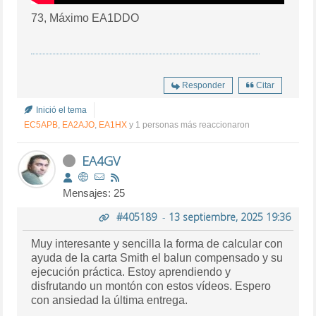
73, Máximo EA1DDO
Responder
Citar
Inició el tema
EC5APB
,
EA2AJO
,
EA1HX
y 1 personas más reaccionaron
EA4GV
Mensajes: 25
#405189
-
13 septiembre, 2025 19:36
Muy interesante y sencilla la forma de calcular con
ayuda de la carta Smith el balun compensado y su
ejecución práctica. Estoy aprendiendo y
disfrutando un montón con estos vídeos. Espero
con ansiedad la última entrega.