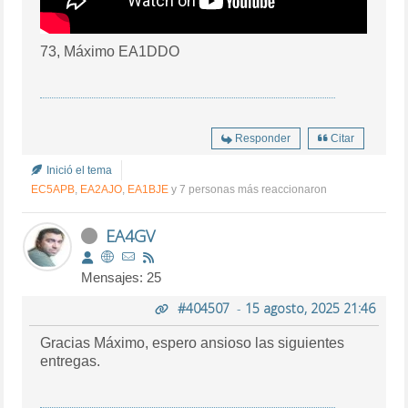
73, Máximo EA1DDO
Responder
Citar
Inició el tema
EC5APB
,
EA2AJO
,
EA1BJE
y 7 personas más reaccionaron
EA4GV
Mensajes: 25
#404507
-
15 agosto, 2025 21:46
Gracias Máximo, espero ansioso las siguientes
entregas.