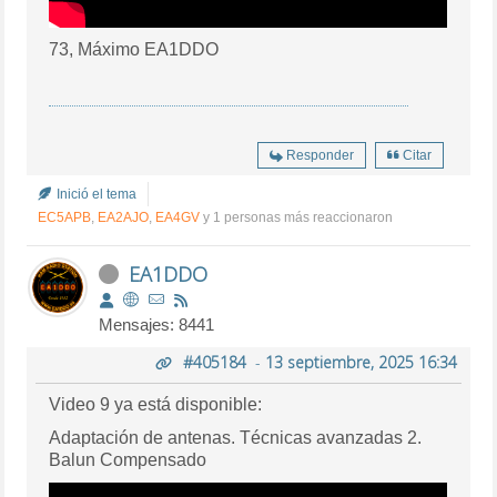
73, Máximo EA1DDO
Responder
Citar
Inició el tema
EC5APB
,
EA2AJO
,
EA4GV
y 1 personas más reaccionaron
EA1DDO
Mensajes: 8441
#405184
-
13 septiembre, 2025 16:34
Video 9 ya está disponible:
Adaptación de antenas. Técnicas avanzadas 2.
Balun Compensado