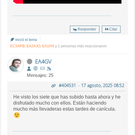
Responder
Citar
Inició el tema
EC5APB
,
EA2AJO
,
EA1HX
y 1 personas más reaccionaron
EA4GV
Mensajes: 25
#404531
-
17 agosto, 2025 08:52
He visto los siete que has subido hasta ahora y he
disfrutado mucho con ellos. Están haciendo
mucho más llevaderas estas tardes de canícula.