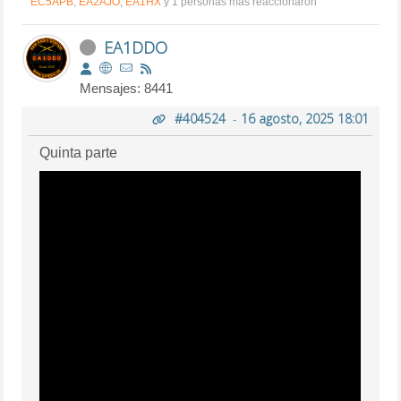
EC5APB
,
EA2AJO
,
EA1HX
y 1 personas más reaccionaron
EA1DDO
Mensajes: 8441
#404524
-
16 agosto, 2025 18:01
Quinta parte