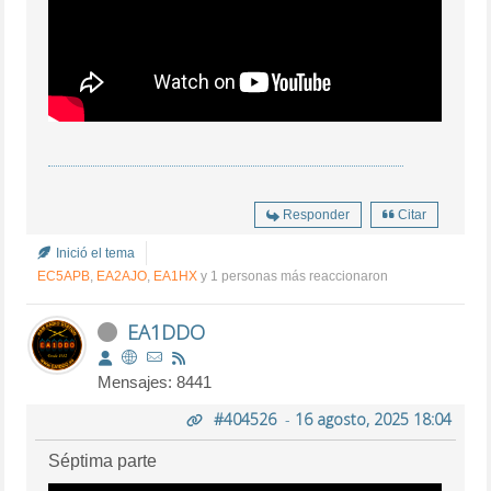
Responder
Citar
Inició el tema
EC5APB
,
EA2AJO
,
EA1HX
y 1 personas más reaccionaron
EA1DDO
Mensajes: 8441
#404526
-
16 agosto, 2025 18:04
Séptima parte