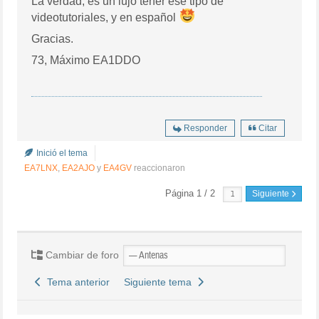
La verdad, es un lujo tener ese tipo de
videotutoriales, y en español
Gracias.
73, Máximo EA1DDO
Responder
Citar
Inició el tema
EA7LNX
,
EA2AJO
y
EA4GV
reaccionaron
Página 1 / 2
Siguiente
Cambiar de foro
Tema anterior
Siguiente tema