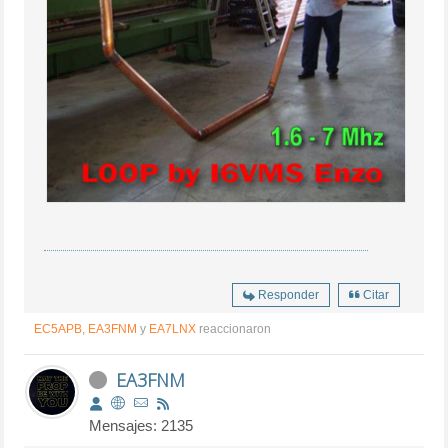
Responder
Citar
EC5APB
,
EA3FNM
y
EA7LNX
reaccionaron
EA3FNM
Mensajes: 2135