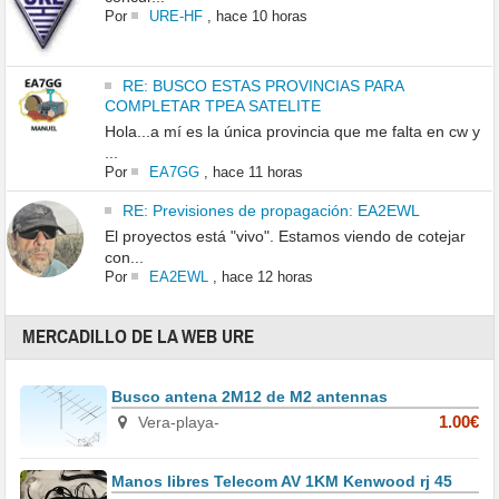
Por
URE-HF
,
hace 10 horas
RE: BUSCO ESTAS PROVINCIAS PARA
COMPLETAR TPEA SATELITE
Hola...a mí es la única provincia que me falta en cw y
...
Por
EA7GG
,
hace 11 horas
RE: Previsiones de propagación: EA2EWL
El proyectos está "vivo". Estamos viendo de cotejar
con...
Por
EA2EWL
,
hace 12 horas
MERCADILLO DE LA WEB URE
Busco antena 2M12 de M2 antennas
Vera-playa-
1.00€
Manos libres Telecom AV 1KM Kenwood rj 45