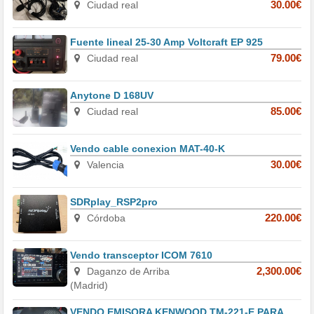
Ciudad real
30.00€
Fuente lineal 25-30 Amp Voltcraft EP 925
Ciudad real
79.00€
Anytone D 168UV
Ciudad real
85.00€
Vendo cable conexion MAT-40-K
Valencia
30.00€
SDRplay_RSP2pro
Córdoba
220.00€
Vendo transceptor ICOM 7610
Daganzo de Arriba
2,300.00€
(Madrid)
VENDO EMISORA KENWOOD TM-221-E PARA