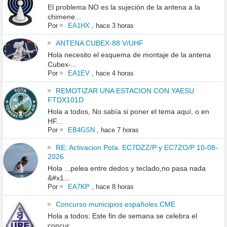
El problema NO es la sujeción de la antena a la
chimene...
Por
EA1HX
,
hace 3 horas
ANTENA CUBEX-88 V/UHF
Hola necesito el esquema de montaje de la antena
Cubex-...
Por
EA1EV
,
hace 4 horas
REMOTIZAR UNA ESTACION CON YAESU
FTDX101D
Hola a todos, No sabía si poner el tema aquí, o en
HF...
Por
EB4GSN
,
hace 7 horas
RE: Activacion Pota. EC7DZZ/P y EC7ZO/P 10-08-
2026
Hola ...pelea entre dedos y teclado,no pasa nada
&#x1...
Por
EA7KP
,
hace 8 horas
Concurso municipios españoles CME
Hola a todos: Este fin de semana se celebra el
concur...