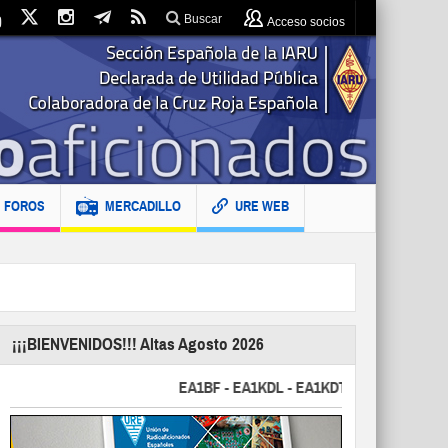
Buscar
Acceso socios
FOROS
MERCADILLO
URE WEB
¡¡¡BIENVENIDOS!!! Altas Agosto 2026
EA1BF - EA1KDL - EA1KDT - EA2FBJ - EA2FJU 