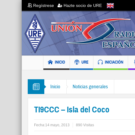
Regístrese
Hazte socio de URE
INICIO
URE
INICIACIÓN
Inicio
Noticias generales
TI9CCC – Isla del Coco
Fecha:
14 mayo, 2013
890 Visitas