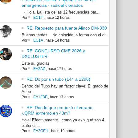
emergencias - radioaficionados
· Hola, La lista de las 12 frecuencias par...
Por
EC1T
,
hace 12 horas
RE: Repuesto para fuente Alinco DM-330
Buenas tardes. No coincide la forma con el d...
Por
EC1A
,
hace 14 horas
RE: CONCURSO CME 2026 y
DXCLUSTER
Este si, gracias
Por
EA2AZ
,
hace 17 horas
RE: Dx por un tubo (144 a 1296)
Dentro del Tubo hay un factor clave: El grado de
Acop...
Por
EA1FBF
,
hace 17 horas
RE: Desde que empezó el verano...
¿QRM extremo en 40m?
Hola! Efectivamente...como ya expliqué son 4
plafones...
Por
EA3GEH
,
hace 19 horas