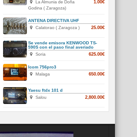
La Almunia de Doña
1.00€
Godina ( Zaragoza)
ANTENA DIRECTIVA UHF
Calatorao ( Zaragoza )
25.00€
Se vende emisora KENWOOD TS-
590S con el paso final averiado
Soria
625.00€
Icom 756pro3
Malaga
650.00€
Yaesu ftdx 101 d
Salou
2,800.00€