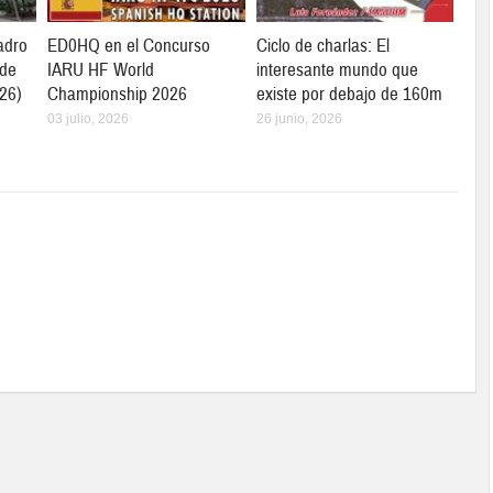
adro
ED0HQ en el Concurso
Ciclo de charlas: El
 de
IARU HF World
interesante mundo que
26)
Championship 2026
existe por debajo de 160m
03 julio, 2026
26 junio, 2026