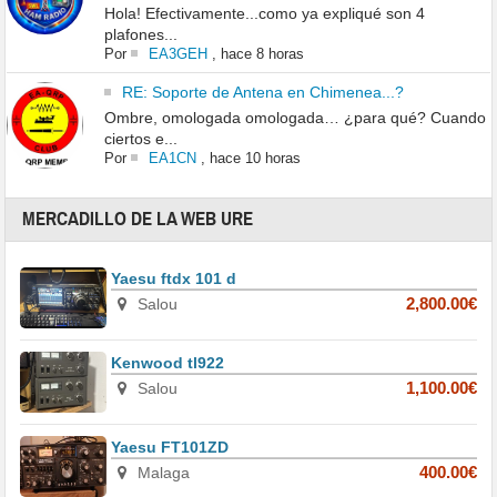
Hola! Efectivamente...como ya expliqué son 4
plafones...
Por
EA3GEH
,
hace 8 horas
RE: Soporte de Antena en Chimenea...?
Ombre, omologada omologada… ¿para qué? Cuando
ciertos e...
Por
EA1CN
,
hace 10 horas
MERCADILLO DE LA WEB URE
Yaesu ftdx 101 d
Salou
2,800.00€
Kenwood tl922
Salou
1,100.00€
Yaesu FT101ZD
Malaga
400.00€