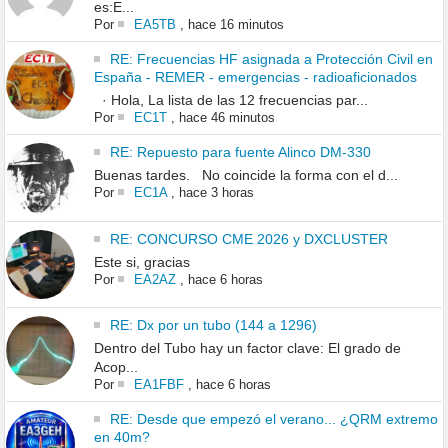
es:E...
Por
EA5TB
,
hace 16 minutos
RE: Frecuencias HF asignada a Protección Civil en
España - REMER - emergencias - radioaficionados
· Hola, La lista de las 12 frecuencias par...
Por
EC1T
,
hace 46 minutos
RE: Repuesto para fuente Alinco DM-330
Buenas tardes. No coincide la forma con el d...
Por
EC1A
,
hace 3 horas
RE: CONCURSO CME 2026 y DXCLUSTER
Este si, gracias
Por
EA2AZ
,
hace 6 horas
RE: Dx por un tubo (144 a 1296)
Dentro del Tubo hay un factor clave: El grado de
Acop...
Por
EA1FBF
,
hace 6 horas
RE: Desde que empezó el verano... ¿QRM extremo
en 40m?