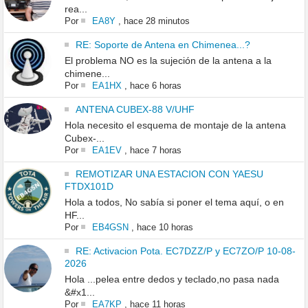
rea...
Por
EA8Y
,
hace 28 minutos
RE: Soporte de Antena en Chimenea...?
El problema NO es la sujeción de la antena a la
chimene...
Por
EA1HX
,
hace 6 horas
ANTENA CUBEX-88 V/UHF
Hola necesito el esquema de montaje de la antena
Cubex-...
Por
EA1EV
,
hace 7 horas
REMOTIZAR UNA ESTACION CON YAESU
FTDX101D
Hola a todos, No sabía si poner el tema aquí, o en
HF...
Por
EB4GSN
,
hace 10 horas
RE: Activacion Pota. EC7DZZ/P y EC7ZO/P 10-08-
2026
Hola ...pelea entre dedos y teclado,no pasa nada
&#x1...
Por
EA7KP
,
hace 11 horas