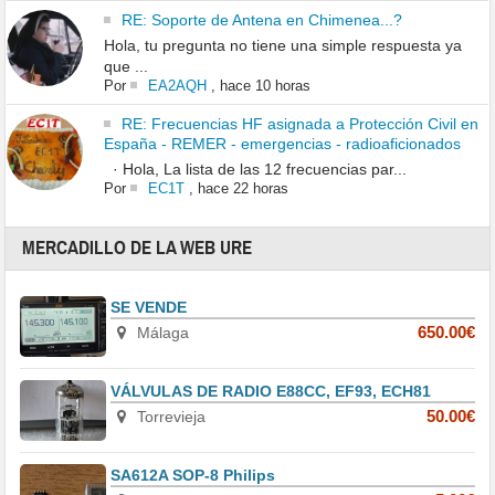
RE: Soporte de Antena en Chimenea...?
Hola, tu pregunta no tiene una simple respuesta ya
que ...
Por
EA2AQH
,
hace 10 horas
RE: Frecuencias HF asignada a Protección Civil en
España - REMER - emergencias - radioaficionados
· Hola, La lista de las 12 frecuencias par...
Por
EC1T
,
hace 22 horas
MERCADILLO DE LA WEB URE
SE VENDE
Málaga
650.00€
VÁLVULAS DE RADIO E88CC, EF93, ECH81
Torrevieja
50.00€
SA612A SOP-8 Philips