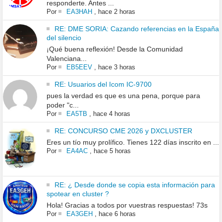
responderte. Antes ...
Por
EA3HAH
,
hace 2 horas
RE: DME SORIA: Cazando referencias en la España
del silencio
¡Qué buena reflexión! Desde la Comunidad
Valenciana...
Por
EB5EEV
,
hace 3 horas
RE: Usuarios del Icom IC-9700
pues la verdad es que es una pena, porque para
poder "c...
Por
EA5TB
,
hace 4 horas
RE: CONCURSO CME 2026 y DXCLUSTER
Eres un tío muy prolífico. Tienes 122 días inscrito en ...
Por
EA4AC
,
hace 5 horas
RE: ¿ Desde donde se copia esta información para
spotear en cluster ?
Hola! Gracias a todos por vuestras respuestas! 73s
Por
EA3GEH
,
hace 6 horas