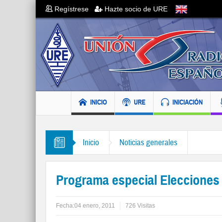
Regístrese
Hazte socio de URE
INICIO
URE
INICIACIÓN
Inicio
Noticias generales
Programa especial Elecciones
Fecha:
04 enero, 2011
726 Visitas