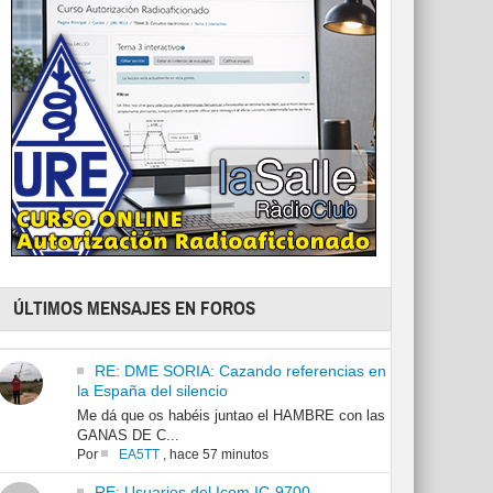
ÚLTIMOS MENSAJES EN FOROS
RE: DME SORIA: Cazando referencias en
la España del silencio
Me dá que os habéis juntao el HAMBRE con las
GANAS DE C...
Por
EA5TT
,
hace 57 minutos
RE: Usuarios del Icom IC-9700