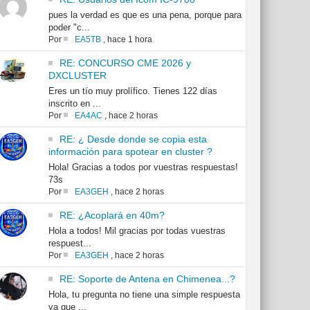
pues la verdad es que es una pena, porque para
poder "c...
Por
EA5TB
,
hace 1 hora
RE: CONCURSO CME 2026 y
DXCLUSTER
Eres un tío muy prolífico. Tienes 122 días
inscrito en ...
Por
EA4AC
,
hace 2 horas
RE: ¿ Desde donde se copia esta
información para spotear en cluster ?
Hola! Gracias a todos por vuestras respuestas!
73s
Por
EA3GEH
,
hace 2 horas
RE: ¿Acoplará en 40m?
Hola a todos! Mil gracias por todas vuestras
respuest...
Por
EA3GEH
,
hace 2 horas
RE: Soporte de Antena en Chimenea...?
Hola, tu pregunta no tiene una simple respuesta
ya que ...