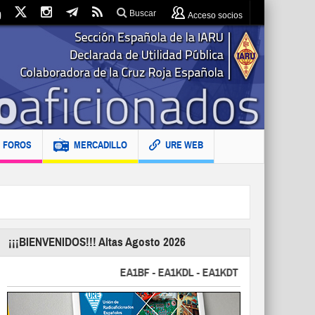
Buscar
Acceso socios
FOROS
MERCADILLO
URE WEB
¡¡¡BIENVENIDOS!!! Altas Agosto 2026
EA1BF - EA1KDL - EA1KDT - EA2FBJ - EA2FJU -