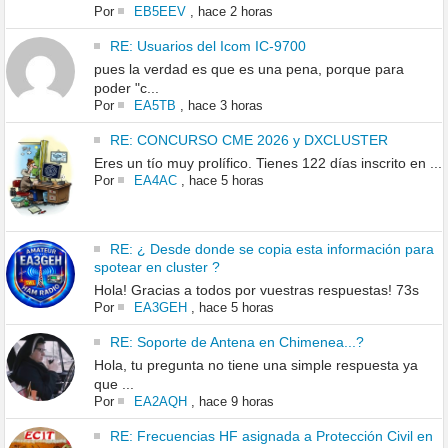
Por
EB5EEV
,
hace 2 horas
RE: Usuarios del Icom IC-9700
pues la verdad es que es una pena, porque para
poder "c...
Por
EA5TB
,
hace 3 horas
RE: CONCURSO CME 2026 y DXCLUSTER
Eres un tío muy prolífico. Tienes 122 días inscrito en ...
Por
EA4AC
,
hace 5 horas
RE: ¿ Desde donde se copia esta información para
spotear en cluster ?
Hola! Gracias a todos por vuestras respuestas! 73s
Por
EA3GEH
,
hace 5 horas
RE: Soporte de Antena en Chimenea...?
Hola, tu pregunta no tiene una simple respuesta ya
que ...
Por
EA2AQH
,
hace 9 horas
RE: Frecuencias HF asignada a Protección Civil en