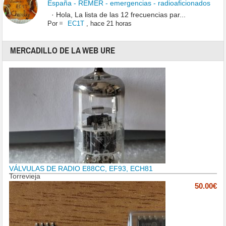
España - REMER - emergencias - radioaficionados
· Hola, La lista de las 12 frecuencias par...
Por
EC1T
,
hace 21 horas
MERCADILLO DE LA WEB URE
VÁLVULAS DE RADIO E88CC, EF93, ECH81
Torrevieja
50.00€