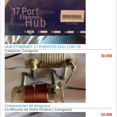
HUB ETHERNET 17 PUERTOS EHU 1700 TB
Calatorao Zaragoza.
30.00€
Componentes de desguace.
La Almunia de Doña Godina ( Zaragoza)
10.00€