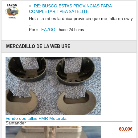
RE: BUSCO ESTAS PROVINCIAS PARA
COMPLETAR TPEA SATELITE
Hola...a mí es la única provincia que me falta en cw y
...
Por
EA7GG
,
hace 24 horas
MERCADILLO DE LA WEB URE
Vendo dos talkis PMR Motorola
Santander
60.00€