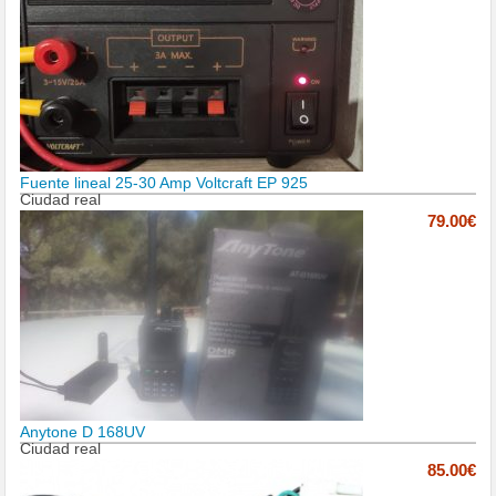
Fuente lineal 25-30 Amp Voltcraft EP 925
Ciudad real
79.00€
Anytone D 168UV
Ciudad real
85.00€