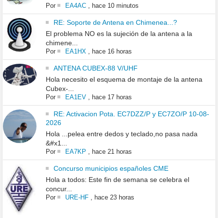
Por
EA4AC
,
hace 10 minutos
RE: Soporte de Antena en Chimenea...?
El problema NO es la sujeción de la antena a la
chimene...
Por
EA1HX
,
hace 16 horas
ANTENA CUBEX-88 V/UHF
Hola necesito el esquema de montaje de la antena
Cubex-...
Por
EA1EV
,
hace 17 horas
RE: Activacion Pota. EC7DZZ/P y EC7ZO/P 10-08-
2026
Hola ...pelea entre dedos y teclado,no pasa nada
&#x1...
Por
EA7KP
,
hace 21 horas
Concurso municipios españoles CME
Hola a todos: Este fin de semana se celebra el
concur...
Por
URE-HF
,
hace 23 horas