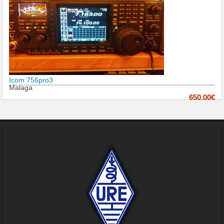
Icom 756pro3
Malaga
650.00€