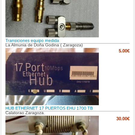
Transiciones equipo medida
La Almunia de Doña Godina ( Zaragoza)
5.00€
HUB ETHERNET 17 PUERTOS EHU 1700 TB
Calatorao Zaragoza.
30.00€