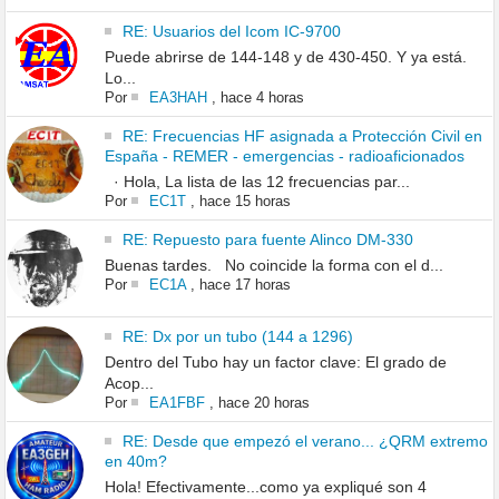
RE: Usuarios del Icom IC-9700
Puede abrirse de 144-148 y de 430-450. Y ya está.
Lo...
Por
EA3HAH
,
hace 4 horas
RE: Frecuencias HF asignada a Protección Civil en
España - REMER - emergencias - radioaficionados
· Hola, La lista de las 12 frecuencias par...
Por
EC1T
,
hace 15 horas
RE: Repuesto para fuente Alinco DM-330
Buenas tardes. No coincide la forma con el d...
Por
EC1A
,
hace 17 horas
RE: Dx por un tubo (144 a 1296)
Dentro del Tubo hay un factor clave: El grado de
Acop...
Por
EA1FBF
,
hace 20 horas
RE: Desde que empezó el verano... ¿QRM extremo
en 40m?
Hola! Efectivamente...como ya expliqué son 4