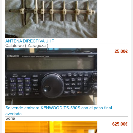
ANTENA DIRECTIVA UHF
Calatorao ( Zaragoza )
25.00€
Se vende emisora KENWOOD TS-590S con el paso final
averiado
Soria
625.00€