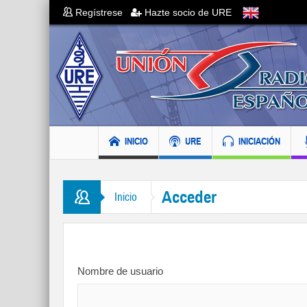
Regístrese
Hazte socio de URE
INICIO
URE
INICIACIÓN
Acceder
Inicio
Nombre de usuario