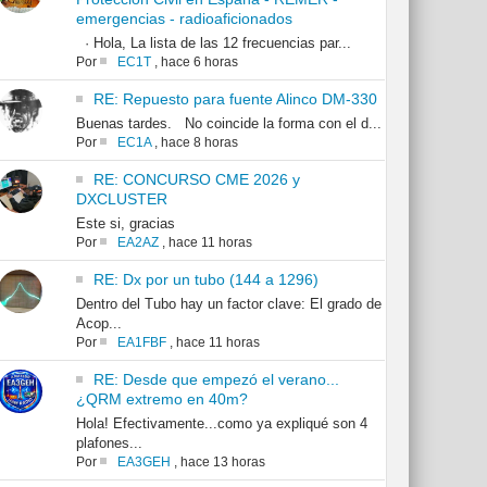
emergencias - radioaficionados
· Hola, La lista de las 12 frecuencias par...
Por
EC1T
,
hace 6 horas
RE: Repuesto para fuente Alinco DM-330
Buenas tardes. No coincide la forma con el d...
Por
EC1A
,
hace 8 horas
RE: CONCURSO CME 2026 y
DXCLUSTER
Este si, gracias
Por
EA2AZ
,
hace 11 horas
RE: Dx por un tubo (144 a 1296)
Dentro del Tubo hay un factor clave: El grado de
Acop...
Por
EA1FBF
,
hace 11 horas
RE: Desde que empezó el verano...
¿QRM extremo en 40m?
Hola! Efectivamente...como ya expliqué son 4
plafones...
Por
EA3GEH
,
hace 13 horas