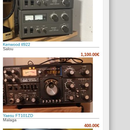
Kenwood tl922
Salou
1,100.00€
Yaesu FT101ZD
Malaga
400.00€