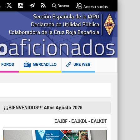
Buscar
Acceso socios
FOROS
MERCADILLO
URE WEB
¡¡¡BIENVENIDOS!!! Altas Agosto 2026
EA1BF - EA1KDL - EA1KDT - EA2FBJ - EA2FJU -