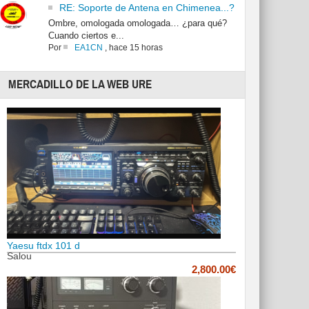
RE: Soporte de Antena en Chimenea...?
Ombre, omologada omologada… ¿para qué?
Cuando ciertos e...
Por
EA1CN
,
hace 15 horas
MERCADILLO DE LA WEB URE
Yaesu ftdx 101 d
Salou
2,800.00€