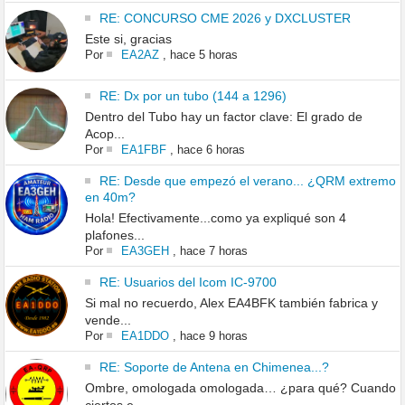
RE: CONCURSO CME 2026 y DXCLUSTER
Este si, gracias
Por
EA2AZ
,
hace 5 horas
RE: Dx por un tubo (144 a 1296)
Dentro del Tubo hay un factor clave: El grado de
Acop...
Por
EA1FBF
,
hace 6 horas
RE: Desde que empezó el verano... ¿QRM extremo
en 40m?
Hola! Efectivamente...como ya expliqué son 4
plafones...
Por
EA3GEH
,
hace 7 horas
RE: Usuarios del Icom IC-9700
Si mal no recuerdo, Alex EA4BFK también fabrica y
vende...
Por
EA1DDO
,
hace 9 horas
RE: Soporte de Antena en Chimenea...?
Ombre, omologada omologada… ¿para qué? Cuando