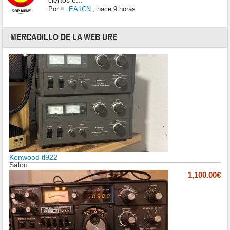
ciertos e...
Por
EA1CN
,
hace 9 horas
MERCADILLO DE LA WEB URE
Kenwood tl922
Salou
1,100.00€